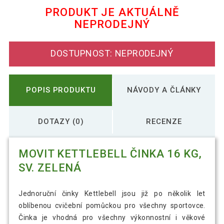
PRODUKT JE AKTUÁLNĚ
NEPRODEJNÝ
MOVIT Kettlebell činka 12 kg, tm.
1 075 Kč
modrá
DOSTUPNOST: NEPRODEJNÝ
748 Kč
MOVIT Kettlebell činka 8 kg, oranžová
POPIS PRODUKTU
NÁVODY A ČLÁNKY
DOTAZY (0)
RECENZE
MOVIT KETTLEBELL ČINKA 16 KG,
SV. ZELENÁ
Jednoruční činky Kettlebell jsou již po několik let
oblíbenou cvičební pomůckou pro všechny sportovce.
Činka je vhodná pro všechny výkonnostní i věkové