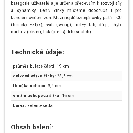
kategorie uživatelů a je určena především k rozvoji síly
a dynamiky. Lehčí činky můžeme doporučit i pro
kondiční cvičení žen. Mezi nejdůležitější cviky patří TGU
(turecký vztyk), švih (swing), mrtvý tah, dřep, shyb,
nadhoz (clean), tlak (press), trh (snatch).
Technické údaje:
průměr kulaté části:
19 cm
celková výška činky:
28,5 cm
tlouška úchopu:
3,9 cm
vnitřní úchopová šířka:
16 cm
barva:
zeleno-šedá
Obsah balení: