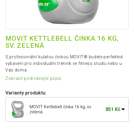
MOVIT KETTLEBELL ČINKA 16 KG,
SV. ZELENÁ
S profesionální kulatou činkou MOVIT® budete perfektně
vybaveni pro individuální trénink ve fitness studiu nebo u
Vás doma.
Zobrazit podrobnější popis
Varianty produktu
MOVIT Kettlebell činka 16 kg, sv.
851 Kč
zelená
947 Kč
MOVIT Kettlebell činka 10 kg, tm. zelená