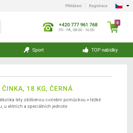
Přihlášení
Registrace
0
+420 777 961 768
PO - PÁ, 08:00 - 16:00
Sport
TOP nabídky
ČINKA, 18 KG, ČERNÁ
několika lety oblíbenou cvičební pomůckou v těžké
u, u elitních a speciálních jednote