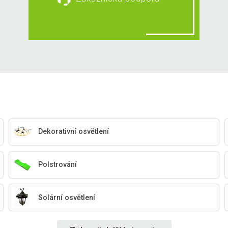
Dekorativní osvětlení
Polstrování
Solární osvětlení