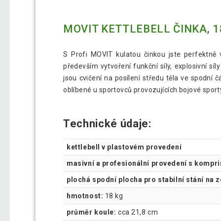
MOVIT KETTLEBELL ČINKA, 1
S Profi MOVIT kulatou činkou jste perfektně v
především vytvoření funkční síly, explosivní sí
jsou cvičení na posílení středu těla ve spodní č
oblíbené u sportovců provozujících bojové sporty,
Technické údaje:
kettlebell v plastovém provedení
masivní a profesionální provedení s kompr
plochá spodní plocha pro stabilní stání na 
hmotnost:
18 kg
průměr koule:
cca 21,8 cm