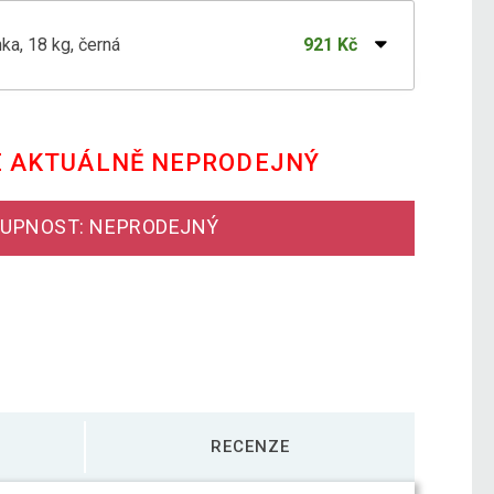
ka, 18 kg, černá
921 Kč
ka, 10 kg, černá
457 Kč
E AKTUÁLNĚ NEPRODEJNÝ
ka, 12 kg, černá
559 Kč
UPNOST: NEPRODEJNÝ
ka, 14 kg, černá
636 Kč
ka, 20 kg, černá
764 Kč
RECENZE
ka, 3 kg, černá
193 Kč