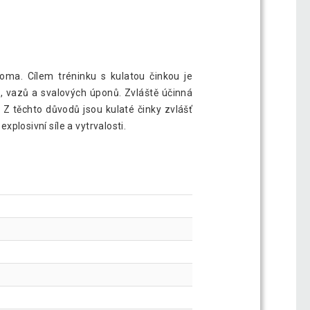
ka, 5 kg, černá
236 Kč
doma. Cílem tréninku s kulatou činkou je
ch, vazů a svalových úponů. Zvláště účinná
ka, 8 kg, černá
375 Kč
. Z těchto důvodů jsou kulaté činky zvlášť
xplosivní síle a vytrvalosti.