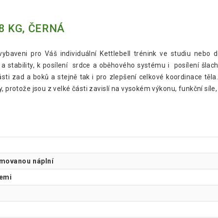
8 KG, ČERNÁ
MOVIT Kettlebell čin
ybaveni pro Váš individuální Kettlebell trénink ve studiu nebo 
ly a stability, k posílení srdce a oběhového systému i posílení šla
MOVIT Kettlebell čin
ásti zad a boků a stejně tak i pro zlepšení celkové koordinace těla
 protože jsou z velké části zavislí na vysokém výkonu, funkční síle, e
imovanou náplní
zemi