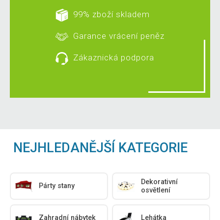
99% zboží skladem
Garance vrácení peněz
Zákaznická podpora
NEJHLEDANĚJŠÍ KATEGORIE
Dekorativní
Párty stany
osvětlení
Zahradní nábytek
Lehátka