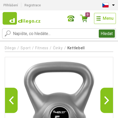
Přihlášení
Registrace
0
Menu
Hledat
Dilego
Sport
Fitness
Činky
Kettlebell