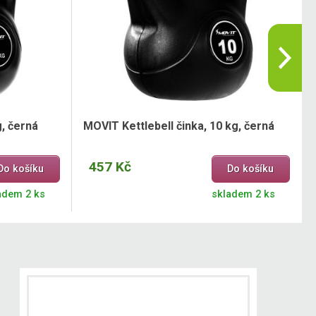
g, černá
MOVIT Kettlebell činka, 10 kg, černá
457 Kč
Do košíku
Do košíku
adem 2 ks
skladem 2 ks