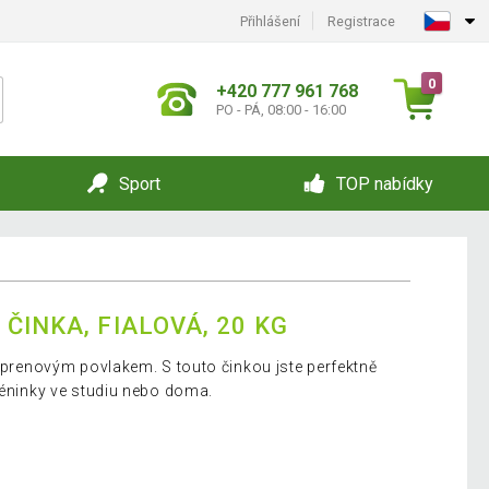
Přihlášení
Registrace
0
+420 777 961 768
PO - PÁ, 08:00 - 16:00
Sport
TOP nabídky
ČINKA, FIALOVÁ, 20 KG
eoprenovým povlakem. S touto činkou jste perfektně
réninky ve studiu nebo doma.