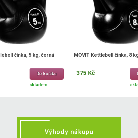
ebell činka, 5 kg, černá
MOVIT Kettlebell činka, 8 k
375 Kč
Do košíku
skladem
skl
Výhody nákupu