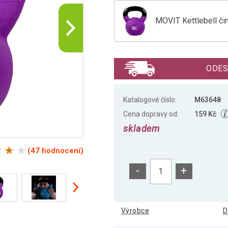
MOVIT Kettlebell čin
MOVIT Kettlebell čin
ODES
MOVIT Kettlebell čin
Katalogové číslo:
M63648
Cena dopravy od:
159 Kč
skladem
MOVIT Kettlebell či
(47 hodnocení)
-
+
MOVIT Kettlebell čin
Výrobce
D
MOVIT Kettlebell čin