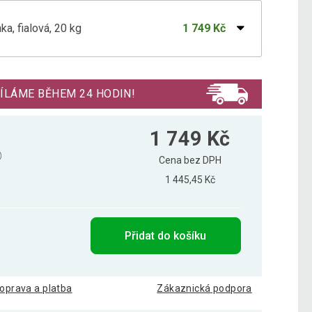
ka, fialová, 20 kg
1 749 Kč
ka, černá, 24 kg
2 260 Kč
ÍLÁME BĚHEM 24 HODIN!
ka, červená, 8 kg
688 Kč
1 749 Kč
Cena bez DPH
1 445,45 Kč
nka, modrá, 16 kg
1 623 Kč
Přidat do košíku
ka, oranžová, 6 kg
404 Kč
oprava a platba
Zákaznická podpora
ka, petrolejová, 18 kg
1 242 Kč