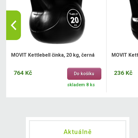
MOVIT Kettlebell činka, 20 kg, černá
MOVIT Kettl
764 Kč
236 Kč
Do košíku
skladem 8 ks
Aktuálně