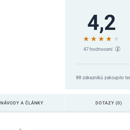
4,2
MOVIT Kettlebell čin
MOVIT Kettlebell čin
47 hodnocení
MOVIT Kettlebell čin
88 zákazníků zakoupilo te
MOVIT Kettlebell čink
NÁVODY A ČLÁNKY
DOTAZY (0)