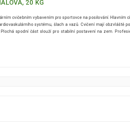
IALOVÁ, 20 KG
ulárním cvičebním vybavením pro sportovce na posilování. Hlavním c
 kardiovaskulárního systému, šlach a vazů. Cvičení mají obzvláště pozi
 Plochá spodní část slouží pro stabilní postavení na zem. Profesio