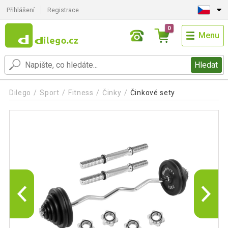
Přihlášení
Registrace
0
Menu
Hledat
Dilego
Sport
Fitness
Činky
Činkové sety