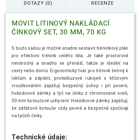
DOTAZY (0)
RECENZE
MOVIT LITINOVÝ NAKLÁDACÍ
ČINKOVÝ SET, 30 MM, 70 KG
S touto sadou je možné snadno sestavit tréninkový plán
pro efektivní trénink celého těla. Je také prostorově
nenáročný a snadno se přenáší, takže je ideální na
cesty nebo domů. Ergonomický tvar pro trénink šetrný k
loktům a zápěstí, protiskluzové rukojeti s křížovým
vroubkováním zajišťují bezpečný úchop i při pocení,
hvězdicové zámky a tyč na činku z chromované oceli,
30 mm kotoučové uchycení. Hvězdicové zámky zajišťují,
že zátěžové kotouče vždy pevně a bezpečně spočívají
na tyčích činky.
Technické údaje: