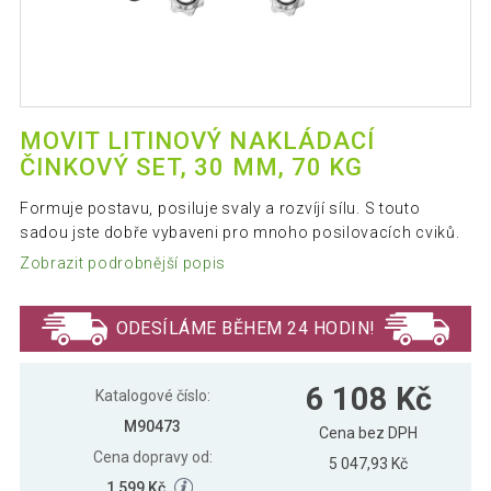
MOVIT LITINOVÝ NAKLÁDACÍ
ČINKOVÝ SET, 30 MM, 70 KG
Formuje postavu, posiluje svaly a rozvíjí sílu. S touto
sadou jste dobře vybaveni pro mnoho posilovacích cviků.
Zobrazit podrobnější popis
ODESÍLÁME BĚHEM 24 HODIN!
6 108 Kč
Katalogové číslo:
M90473
Cena bez DPH
Cena dopravy od:
5 047,93 Kč
1 599 Kč