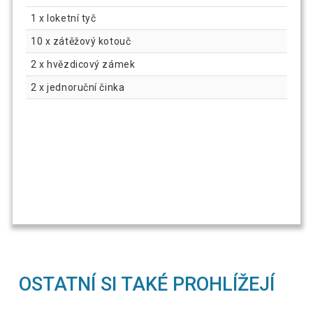
1 x loketní tyč
10 x zátěžový kotouč
2 x hvězdicový zámek
2 x jednoruční činka
OSTATNÍ SI TAKÉ PROHLÍŽEJÍ