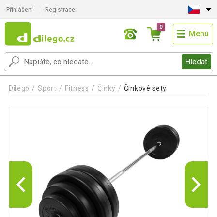
Přihlášení
Registrace
0
Menu
Hledat
Dilego
Sport
Fitness
Činky
Činkové sety