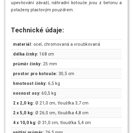
upevňování závaží, náhradní kotouče jsou z betonu a
potaženy plastovým pouzdrem.
Technické údaje:
materiál:
ocel, chromovaná a vroubkovaná
délka činky:
168 cm
průměr činky:
25 mm
prostor pro kotouče:
30,5 cm
hmotnost činky:
6,5 kg
nosnost osy:
60,5 kg
2 x 2,0 kg:
Ø 21,0 cm, tloušťka 3,7 cm
2 x 5,0 kg:
Ø 26,0 cm, tloušťka 4,8 cm
4 x 10,0 kg:
Ø 31,0 cm, tloušťka 5,4 cm
vnitřní průměr:
26,5 mm