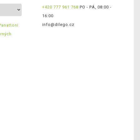
+420 777 961 768
PO - PÁ, 08:00 -
16:00
info@dilego.cz
Panattoni
ěrných