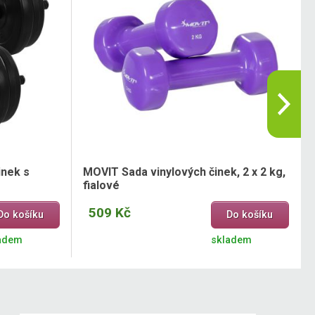
inek s
MOVIT Sada vinylových činek, 2 x 2 kg,
fialové
509 Kč
Do košíku
Do košíku
adem
skladem