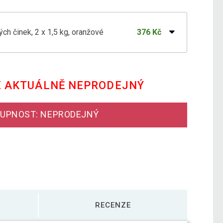
ch činek, 2 x 1,5 kg, oranžové
376 Kč
h činek, 2 x 2 kg, fialové
509 Kč
E AKTUÁLNĚ NEPRODEJNÝ
ch činek, 2 x 2,5 kg, modré
641 Kč
UPNOST: NEPRODEJNÝ
ch činek, 2 x 3 kg, červené
735 Kč
h činek, 2 x 5 kg, černé
1 074 Kč
RECENZE