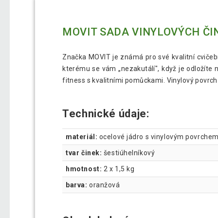
MOVIT SADA VINYLOVÝCH ČIN
Značka MOVIT je známá pro své kvalitní cvičební
kterému se vám „nezakutálí", když je odložíte n
fitness s kvalitními pomůckami. Vinylový povrch
Technické údaje:
materiál:
ocelové jádro s vinylovým povrche
tvar činek:
šestiúhelníkový
hmotnost:
2 x 1,5 kg
barva:
oranžová