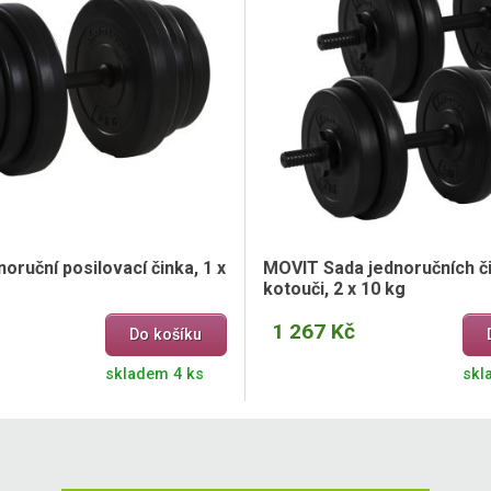
ruční posilovací činka, 1 x
MOVIT Sada jednoručních č
kotouči, 2 x 10 kg
1 267 Kč
Do košíku
skladem 4 ks
skl