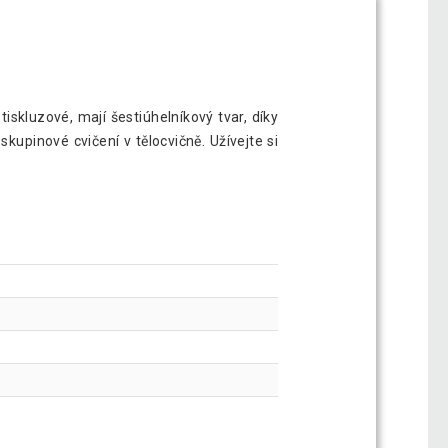
iskluzové, mají šestiúhelníkový tvar, díky
kupinové cvičení v tělocvičně. Užívejte si