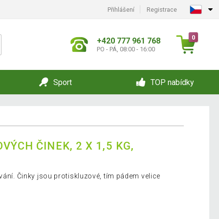
Přihlášení
Registrace
0
+420 777 961 768
PO - PÁ, 08:00 - 16:00
Sport
TOP nabídky
VÝCH ČINEK, 2 X 1,5 KG,
vání. Činky jsou protiskluzové, tím pádem velice