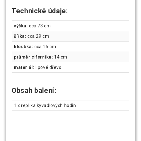
Technické údaje:
výška:
cca 73 cm
šířka:
cca 29 cm
hloubka:
cca 15 cm
průměr ciferníku:
14 cm
materiál:
lipové dřevo
Obsah balení:
1 x replika kyvadlových hodin