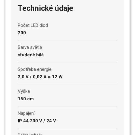
Technické údaje
Počet LED diod
200
Barva světla
studeně bílá
Spotřeba energie
3,0 V / 0,02 A = 12 W
Výška
150 cm
Napájení
IP 44 230 V / 24 V