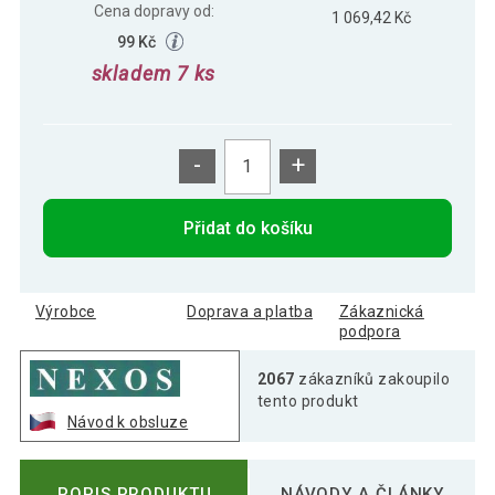
Cena dopravy od:
1 069,42 Kč
99 Kč
skladem 7 ks
-
+
Přidat do košíku
Výrobce
Doprava a platba
Zákaznická
podpora
2067
zákazníků zakoupilo
tento produkt
Návod k obsluze
POPIS PRODUKTU
NÁVODY A ČLÁNKY