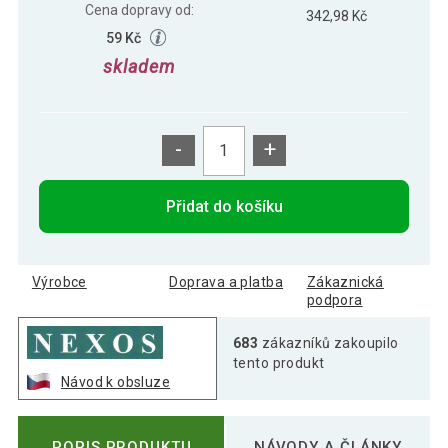
Cena dopravy od:
342,98 Kč
59 Kč
skladem
-
+
Přidat do košíku
Výrobce
Doprava a platba
Zákaznická
podpora
683
zákazníků zakoupilo
tento produkt
Návod k obsluze
POPIS PRODUKTU
NÁVODY A ČLÁNKY