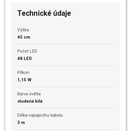
Technické údaje
Výška
45 cm
Počet LED
48 LED
Příkon
1,15 W
Barva světla
studená bílá
Délka napájecího kabelu
3 m