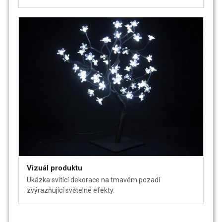
Vizuál produktu
Ukázka svítící dekorace na tmavém pozadí
zvýrazňující světelné efekty.