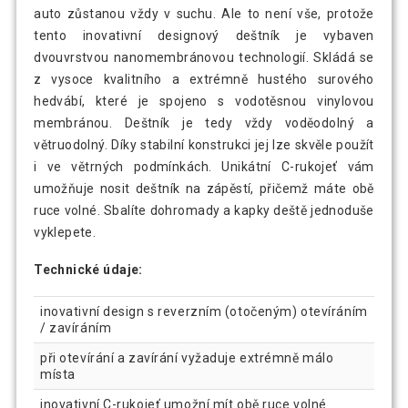
auto zůstanou vždy v suchu. Ale to není vše, protože
tento inovativní designový deštník je vybaven
dvouvrstvou nanomembránovou technologií. Skládá se
z vysoce kvalitního a extrémně hustého surového
hedvábí, které je spojeno s vodotěsnou vinylovou
membránou. Deštník je tedy vždy voděodolný a
větruodolný. Díky stabilní konstrukci jej lze skvěle použít
i ve větrných podmínkách. Unikátní C-rukojeť vám
umožňuje nosit deštník na zápěstí, přičemž máte obě
ruce volné. Sbalíte dohromady a kapky deště jednoduše
vyklepete.
Technické údaje:
inovativní design s reverzním (otočeným) otevíráním
/ zavíráním
při otevírání a zavírání vyžaduje extrémně málo
místa
inovativní C-rukojeť umožní mít obě ruce volné