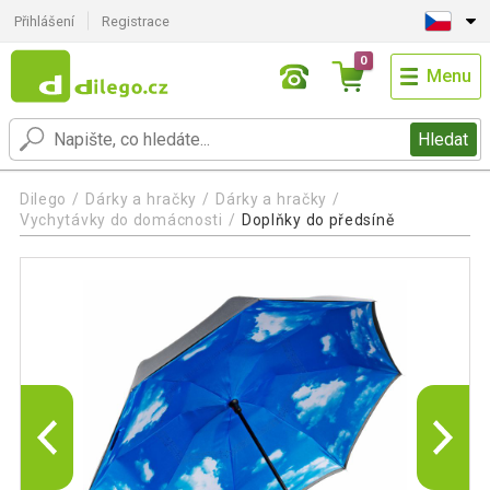
Přihlášení
Registrace
0
Menu
Hledat
Dilego
Dárky a hračky
Dárky a hračky
Vychytávky do domácnosti
Doplňky do předsíně