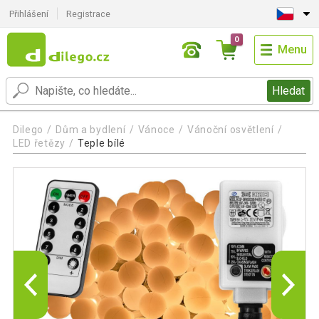
Přihlášení
Registrace
0
Menu
Hledat
Dilego
Dům a bydlení
Vánoce
Vánoční osvětlení
LED řetězy
Teple bílé