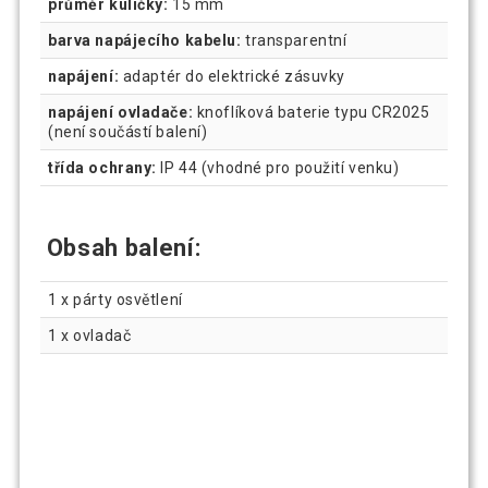
průměr kuličky:
15 mm
barva napájecího kabelu:
transparentní
napájení:
adaptér do elektrické zásuvky
napájení ovladače:
knoflíková baterie typu CR2025
(není součástí balení)
třída ochrany:
IP 44 (vhodné pro použití venku)
Obsah balení:
1 x párty osvětlení
1 x ovladač