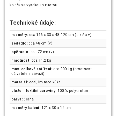
kolečka s vysokou hustotou.
Technické údaje:
rozměry:
cca 116 x 33 x 48-120 cm (d x š x v)
sedadlo:
cca 48 cm (v)
opěradlo:
cca 72 cm (v)
hmotnost:
cca 11,2 kg
max. celkové zatížení:
cca 200 kg (hmotnost
uživatele a závaží)
materiál:
ocel, imitace kůže
složení textilní suroviny:
100 % polyuretan
barva:
černá
rozměry balení:
121 x 30 x 12 cm