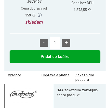
JG79467
Cena bez DPH
Cena dopravy od:
1 873,55 Kč
159 Kč
skladem
-
+
Přidat do košíku
Výrobce
Doprava a platba
Zákaznická
podpora
144
zákazníků zakoupilo
tento produkt