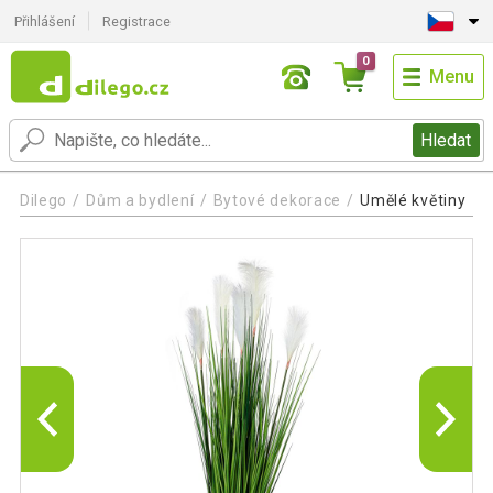
Přihlášení
Registrace
0
Menu
Hledat
Dilego
Dům a bydlení
Bytové dekorace
Umělé květiny