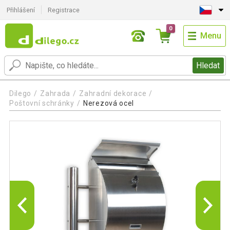
Přihlášení
Registrace
0
Menu
Hledat
Dilego
Zahrada
Zahradní dekorace
Poštovní schránky
Nerezová ocel