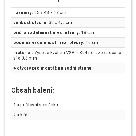
rozměry
:
33 x 48 x 17 cm
velikost otvoru
:
33 x 4,5 cm
příčná vzdálenost mezi otvory:
18 cm
podélná vzdálenost mezi otvory:
16 cm
materiál:
Vysoce kvalitní V2A = 304 nerezová ocel o
síle 0,8 mm
4 otvory pro montáž na zadní stranu
Obsah balení:
1 x poštovní schránka
2 x klíč