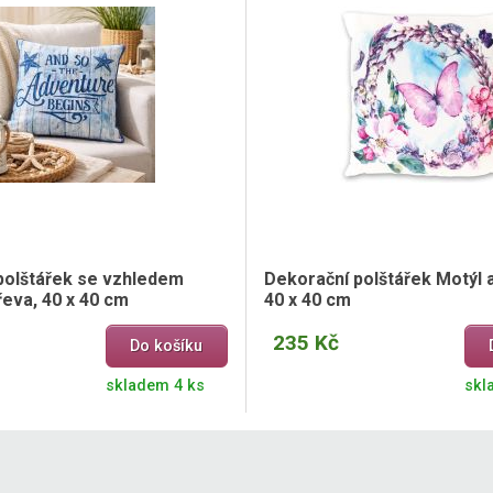
polštářek se vzhledem
Dekorační polštářek Motýl a
eva, 40 x 40 cm
40 x 40 cm
235 Kč
Do košíku
skladem 4 ks
skl