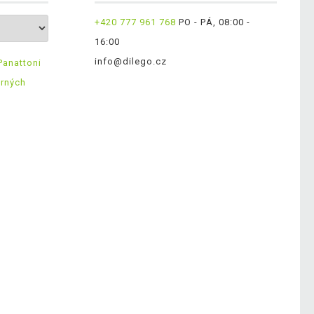
+420 777 961 768
PO - PÁ, 08:00 -
16:00
info@dilego.cz
Panattoni
ěrných