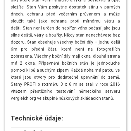
díky které stan velmi snadno a rychle postavíte a opět
složíte. Stan Vám poskytne dostatek stínu v parných
dnech, ochranu před večerním průvanem a může
sloužit také jako ochrana proti mírnému větru a
dešti. Stan není určen do nepříznivého počasí jako jsou
silné deště, větry a bouřky. Nikdy stan nenechávete bez
dozoru. Stan obsahuje všechny boční díly + jednu delší
6m pro přední část, která není na fotografiích
zobrazena. Všechny boční díly mají okna, dlouhá strana
má 2 okna. Připevnění bočních stěn je jednoduché
pomocí klipů a suchým zipem. Každá noha má patku, ve
které jsou otvory pro dodatečné upevnění do země.
Stany PROFI o rozměru 3 x 6 m se stali v roce 2016
vítězem přestižního testování německého serveru
vergleich.org ve skupině nůžkových skládacích stanů.
Technické údaje: