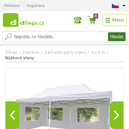
Přihlášení
Registrace
0
Menu
Hledat
Dilego
Zahrada
Zahradní párty stany
3 x 6 m
Nůžkové stany