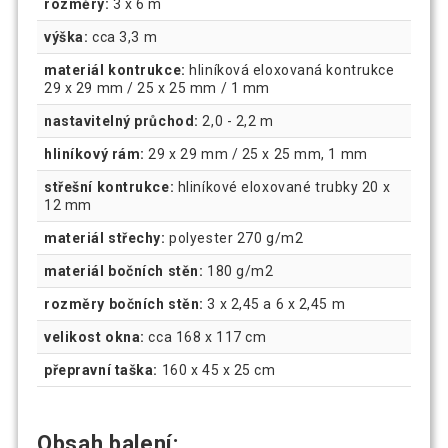
rozměry:
3 x 6 m
výška:
cca 3,3 m
materiál kontrukce:
hliníková eloxovaná kontrukce
29 x 29 mm / 25 x 25 mm / 1 mm
nastavitelný průchod:
2,0 - 2,2 m
hliníkový rám:
29 x 29 mm / 25 x 25 mm, 1 mm
střešní kontrukce:
hliníkové eloxované trubky 20 x
12 mm
materiál střechy:
polyester 270 g/m2
materiál bočních stěn:
180 g/m2
rozměry bočních stěn:
3 x 2,45 a 6 x 2,45 m
velikost okna:
cca 168 x 117 cm
přepravní taška:
160 x 45 x 25 cm
Obsah balení: