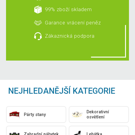
99% zboží skladem
Garance vrácení peněz
Zákaznická podpora
NEJHLEDANĚJŠÍ KATEGORIE
Dekorativní
Párty stany
osvětlení
Zahradní nábytek
Lehátka