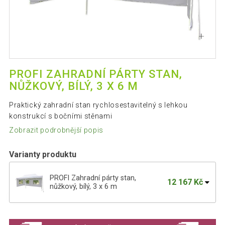
PROFI ZAHRADNÍ PÁRTY STAN,
NŮŽKOVÝ, BÍLÝ, 3 X 6 M
Praktický zahradní stan rychlosestavitelný s lehkou
konstrukcí s bočními stěnami
Zobrazit podrobnější popis
Varianty produktu
PROFI Zahradní párty stan,
12 167 Kč
nůžkový, bílý, 3 x 6 m
PROFI Zahradní párty stan, nůžkový,
13 722 Kč
černý, 3 x 6 m