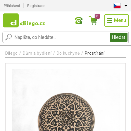
Přihlášení
Registrace
0
Menu
Hledat
Dilego
Dům a bydlení
Do kuchyně
Prostírání