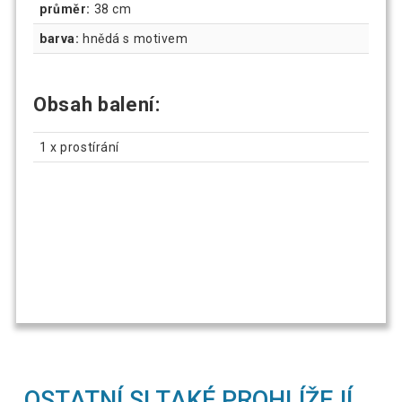
průměr:
38 cm
barva:
hnědá s motivem
Obsah balení
:
1 x prostírání
OSTATNÍ SI TAKÉ PROHLÍŽEJÍ