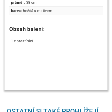
průměr:
38 cm
barva:
hnědá s motivem
Obsah balení:
1 x prostírání
OSTATNÍ SI TAKÉ PROHLÍŽEJÍ