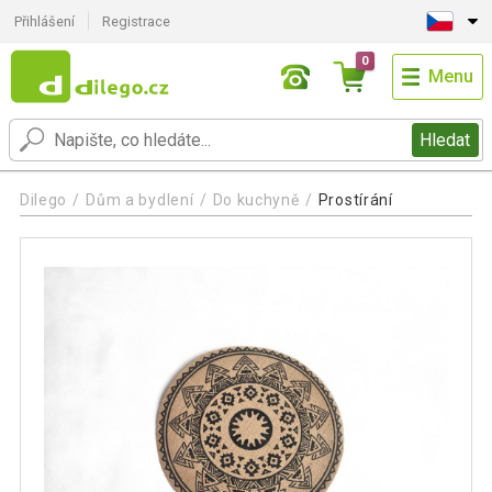
Přihlášení
Registrace
0
Menu
Hledat
Dilego
Dům a bydlení
Do kuchyně
Prostírání