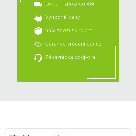
Dodání zboží do 48h
Výhodné ceny
99% zboží skladem
Garance vrácení peněz
Zákaznická podpora