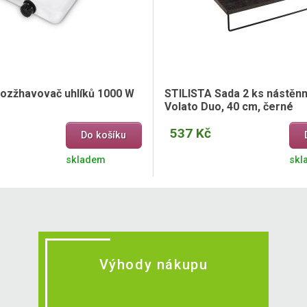
 rozžhavovač uhlíků 1000 W
STILISTA Sada 2 ks nástěnn
Volato Duo, 40 cm, černé
537 Kč
Do košíku
skladem
skl
Výhody nákupu