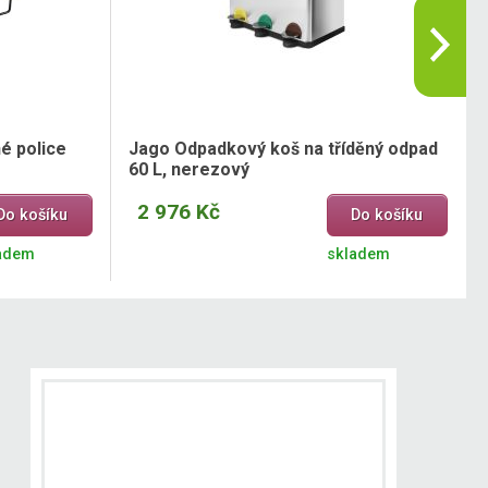
é police
Jago Odpadkový koš na tříděný odpad
60 L, nerezový
2 976 Kč
Do košíku
Do košíku
adem
skladem