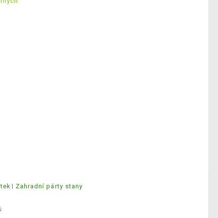
ěrných
ytek
Zahradní párty stany
ů