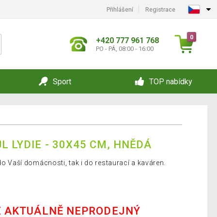
Přihlášení
Registrace
0
+420 777 961 768
PO - PÁ, 08:00 - 16:00
Sport
TOP nabídky
L LYDIE - 30X45 CM, HNĚDÁ
 do Vaší domácnosti, tak i do restaurací a kaváren.
E AKTUÁLNĚ NEPRODEJNÝ