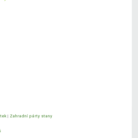
ytek
Zahradní párty stany
ů