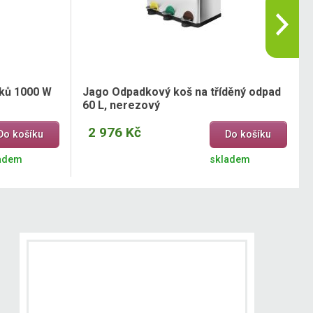
íků 1000 W
Jago Odpadkový koš na tříděný odpad
60 L, nerezový
2 976 Kč
Do košíku
Do košíku
adem
skladem