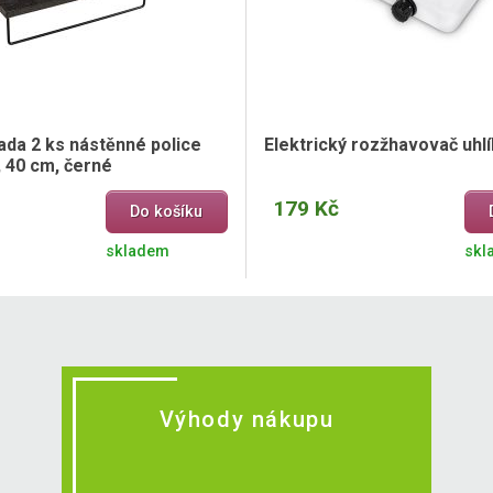
ada 2 ks nástěnné police
Elektrický rozžhavovač uhl
, 40 cm, černé
179 Kč
Do košíku
skladem
skl
Výhody nákupu