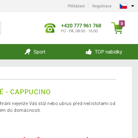
Přihlášení
Registrace
0
+420 777 961 768
PO - PÁ, 08:00 - 16:00
Sport
TOP nabídky
É - CAPPUCINO
hrání nejenže Váš stůl nebo ubrus před nečistotami od
lňkem do domácnosti.