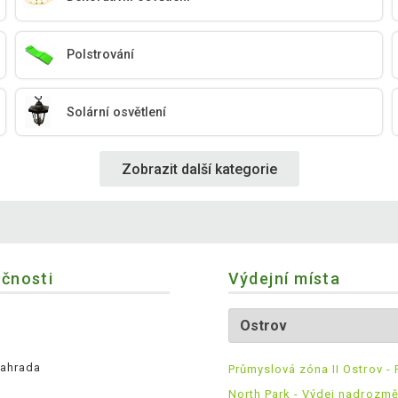
Polstrování
Solární osvětlení
Zobrazit další kategorie
ečnosti
Výdejní místa
ahrada
Průmyslová zóna II Ostrov - 
North Park - Výdej nadrozm