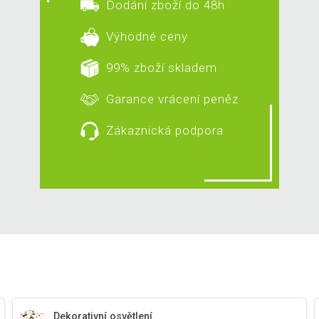
Dodání zboží do 48h
Výhodné ceny
99% zboží skladem
Garance vrácení peněz
Zákaznická podpora
Dekorativní osvětlení