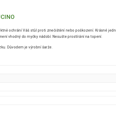
UCINO
ektně ochrání Váš stůl proti znečištění nebo poškození. Krásné jed
bek není vhodný do myčky nádobí. Nesušte prostírání na topení.
zku. Důvodem je výrobní šarže.