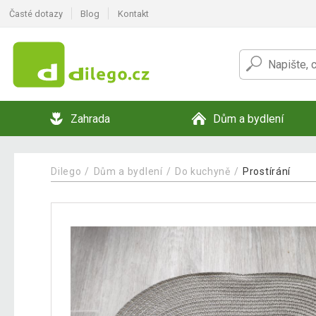
Časté dotazy
Blog
Kontakt
Zahrada
Dům a bydlení
Dilego
Dům a bydlení
Do kuchyně
Prostírání