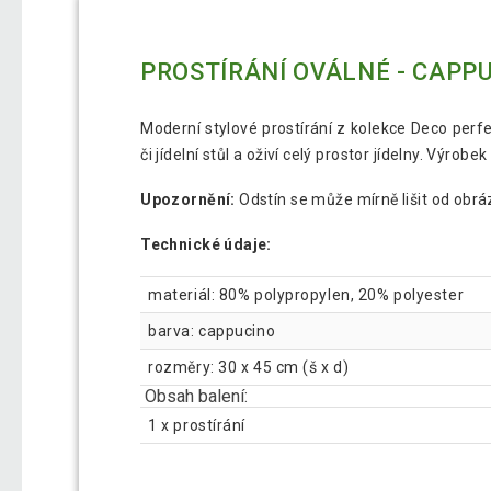
PROSTÍRÁNÍ OVÁLNÉ - CAPP
Moderní stylové prostírání z kolekce Deco perf
či jídelní stůl a oživí celý prostor jídelny. Výro
Upozornění:
Odstín se může mírně lišit od obrá
Technické údaje:
materiál: 80% polypropylen, 20% polyester
barva: cappucino
rozměry: 30 x 45 cm (š x d)
Obsah balení:
1 x prostírání