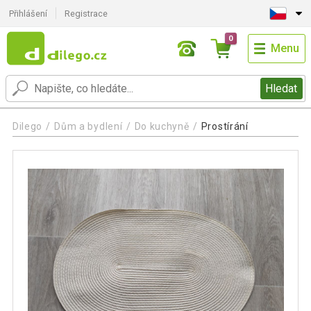
Přihlášení
Registrace
0
Menu
Hledat
Dilego
Dům a bydlení
Do kuchyně
Prostírání