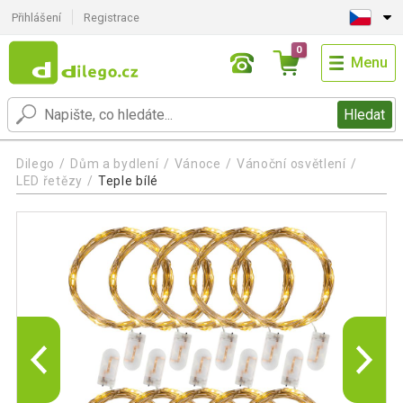
Přihlášení
Registrace
0
Menu
Hledat
Dilego
Dům a bydlení
Vánoce
Vánoční osvětlení
LED řetězy
Teple bílé