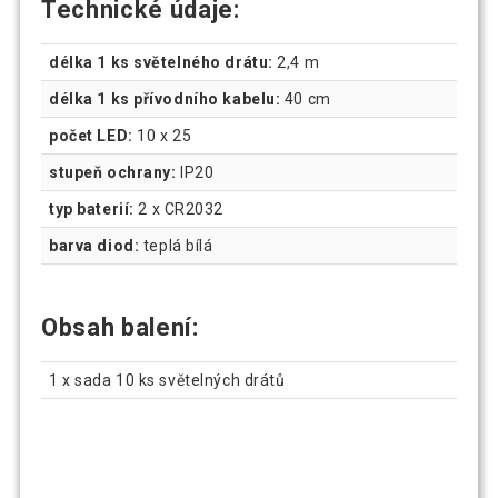
Technické údaje:
délka 1 ks světelného drátu:
2,4 m
délka 1 ks přívodního kabelu:
40 cm
počet LED:
10 x 25
stupeň ochrany:
IP20
typ baterií:
2 x CR2032
barva diod:
teplá bílá
Obsah balení:
1 x sada 10 ks světelných drátů