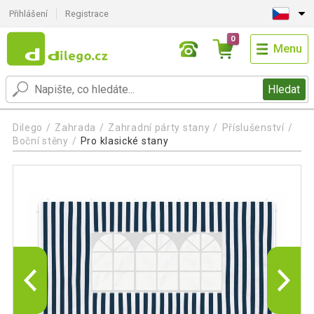
Přihlášení
Registrace
0
Menu
Hledat
Dilego
Zahrada
Zahradní párty stany
Příslušenství
Boční stěny
Pro klasické stany