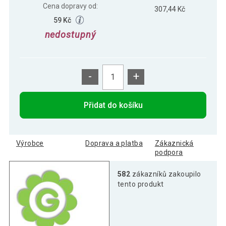
Cena dopravy od:
307,44 Kč
59 Kč
nedostupný
-
+
Přidat do košíku
Výrobce
Doprava a platba
Zákaznická
podpora
582
zákazníků zakoupilo
tento produkt