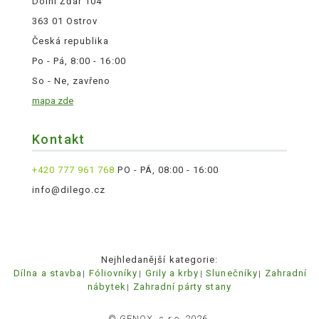
Dolní Žďár 104
363 01 Ostrov
Česká republika
Po - Pá, 8:00 - 16:00
So - Ne, zavřeno
mapa zde
Kontakt
+420 777 961 768
PO - PÁ, 08:00 - 16:00
info@dilego.cz
Nejhledanější kategorie:
Dílna a stavba
Fóliovníky
Grily a krby
Slunečníky
Zahradní
nábytek
Zahradní párty stany
© GENOX, s.r.o. 2026.