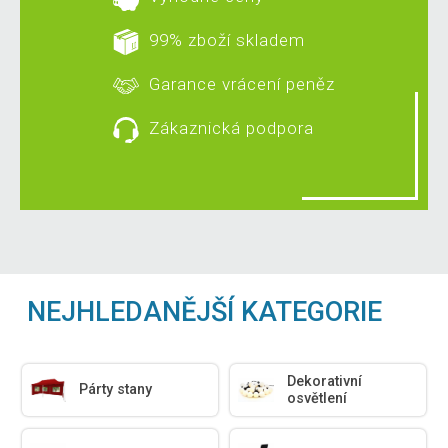
99% zboží skladem
Garance vrácení peněz
Zákaznická podpora
NEJHLEDANĚJŠÍ KATEGORIE
Dekorativní
Párty stany
osvětlení