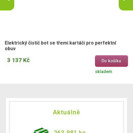
Elektrický čistič bot se třemi kartáči pro perfektní
obuv
3 137 Kč
Do košíku
skladem
Aktuálně
263 981 ks