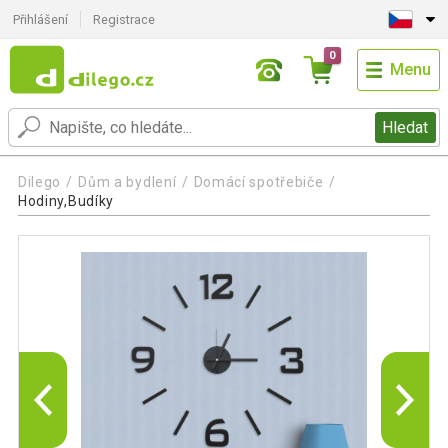
Přihlášení
Registrace
0
Menu
Hledat
Dilego
Dům a bydlení
Domácí spotřebiče
Hodiny,Budíky