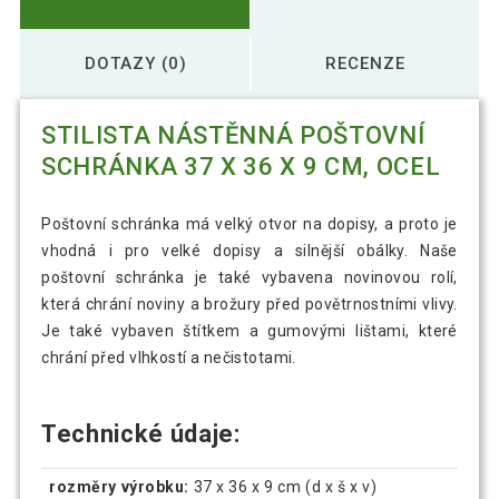
DOTAZY (0)
RECENZE
STILISTA NÁSTĚNNÁ POŠTOVNÍ
SCHRÁNKA 37 X 36 X 9 CM, OCEL
Poštovní schránka má velký otvor na dopisy, a proto je
vhodná i pro velké dopisy a silnější obálky. Naše
poštovní schránka je také vybavena novinovou rolí,
která chrání noviny a brožury před povětrnostními vlivy.
Je také vybaven štítkem a gumovými lištami, které
chrání před vlhkostí a nečistotami.
Technické údaje:
rozměry výrobku:
37 x 36 x 9 cm (d x š x v)