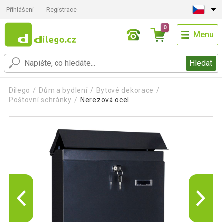
Přihlášení
Registrace
0
Menu
Hledat
Dilego
Dům a bydlení
Bytové dekorace
Poštovní schránky
Nerezová ocel