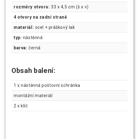
rozměry otvoru:
33 x 4,5 cm (š x v)
4 otvory na zadní straně
materiál:
ocel + práškový lak
typ:
nástěnná
barva:
černá
Obsah balení:
1 x nástěnná poštovní schránka
montážní materiál
2 x klíč