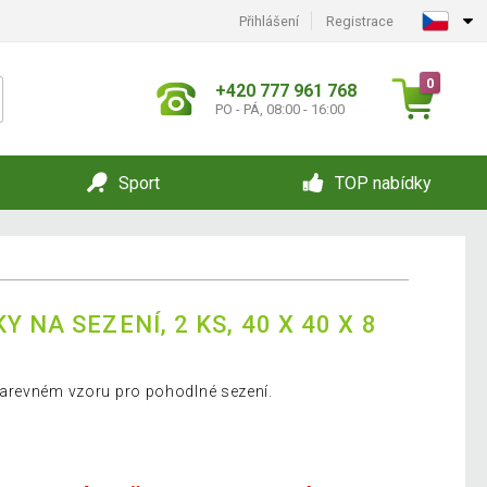
Přihlášení
Registrace
0
+420 777 961 768
PO - PÁ, 08:00 - 16:00
Sport
TOP nabídky
 NA SEZENÍ, 2 KS, 40 X 40 X 8
arevném vzoru pro pohodlné sezení.