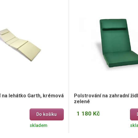
í na lehátko Garth, krémová
Polstrování na zahradní židl
zelené
1 180 Kč
Do košíku
skladem
skl