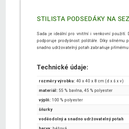
STILISTA PODSEDÁKY NA SEZE
Sada je ideální pro vnitřní i venkovní použi
podporuje prodyšnost polštáře. Díky silnému p
snadno udržovatelný potah zabraňuje přímému vnik
Technické údaje:
rozměry výrobku:
40 x 40 x 8 cm (d x š x v)
materiál:
55 % bavlna, 45 % polyester
výplň:
100 % polyester
šňurky
voděodolný a snadno udržovatelný potah
barva:
béžová