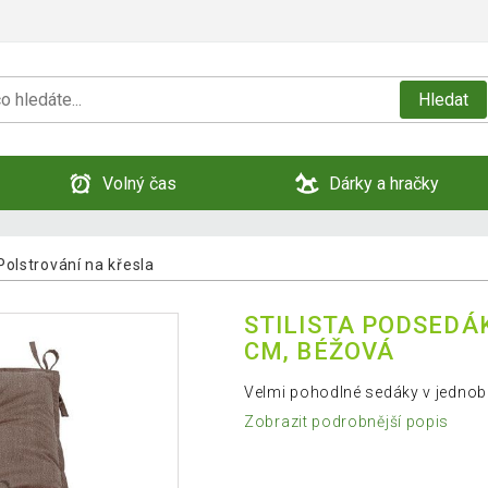
Hledat
Volný čas
Dárky a hračky
Polstrování na křesla
STILISTA PODSEDÁKY
CM, BÉŽOVÁ
Velmi pohodlné sedáky v jednob
Zobrazit podrobnější popis