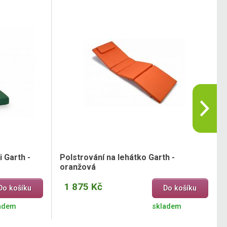
i Garth -
Polstrování na lehátko Garth -
oranžová
1 875 Kč
Do košíku
Do košíku
adem
skladem