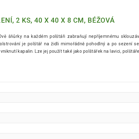
NÍ, 2 KS, 40 X 40 X 8 CM, BÉŽOVÁ
tí. Dvě šňůrky na každém polštáři zabraňují nepříjemnému sklouz
olstrování je polštář na židli mimořádně pohodlný a po sezení s
nutí kapalin. Lze jej použít také jako polštářek na lavici, polštář