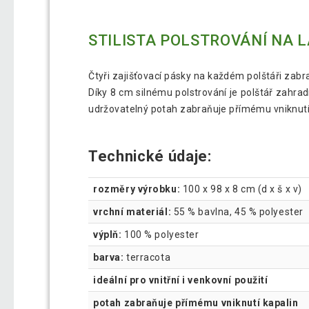
STILISTA POLSTROVÁNÍ NA LA
Čtyři zajišťovací pásky na každém polštáři za
Díky 8 cm silnému polstrování je polštář zahrad
udržovatelný potah zabraňuje přímému vniknutí
Technické údaje:
rozměry výrobku:
100 x 98 x 8 cm (d x š x v)
vrchní materiál:
55 % bavlna, 45 % polyester
výplň:
100 % polyester
barva:
terracota
ideální pro vnitřní i venkovní použití
potah zabraňuje přímému vniknutí kapalin