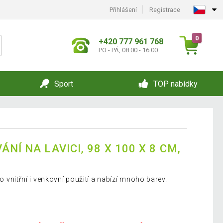
Přihlášení
Registrace
0
+420 777 961 768
PO - PÁ, 08:00 - 16:00
Sport
TOP nabídky
NÍ NA LAVICI, 98 X 100 X 8 CM,
ro vnitřní i venkovní použití a nabízí mnoho barev.