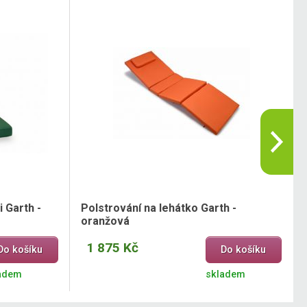
i Garth -
Polstrování na lehátko Garth -
oranžová
1 875 Kč
Do košíku
Do košíku
adem
skladem