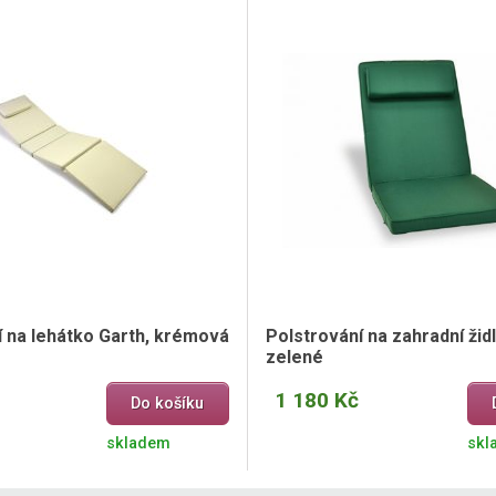
í na lehátko Garth, krémová
Polstrování na zahradní židl
zelené
1 180 Kč
Do košíku
skladem
skl