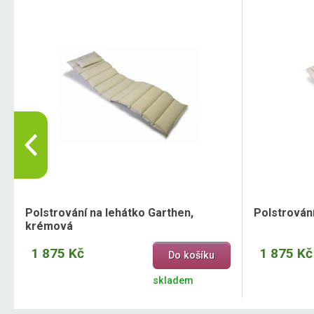
Polstrování na lehátko Garthen,
Polstrován
krémová
1 875 Kč
1 875 Kč
Do košíku
skladem