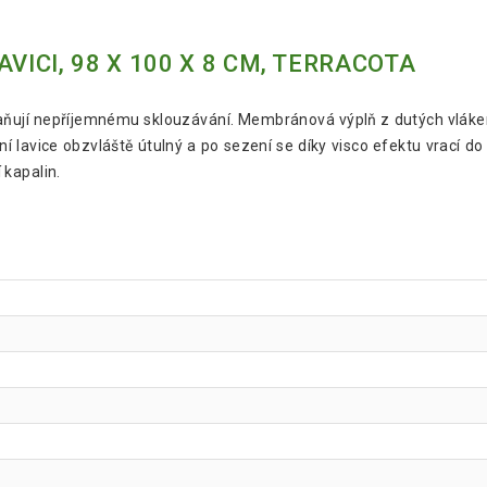
VICI, 98 X 100 X 8 CM, TERRACOTA
braňují nepříjemnému sklouzávání. Membránová výplň z dutých vláke
ní lavice obzvláště útulný a po sezení se díky visco efektu vrací 
 kapalin.