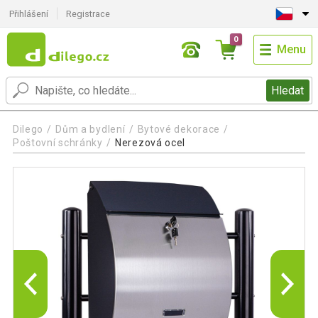
Přihlášení
Registrace
0
Menu
Hledat
Dilego
Dům a bydlení
Bytové dekorace
Poštovní schránky
Nerezová ocel