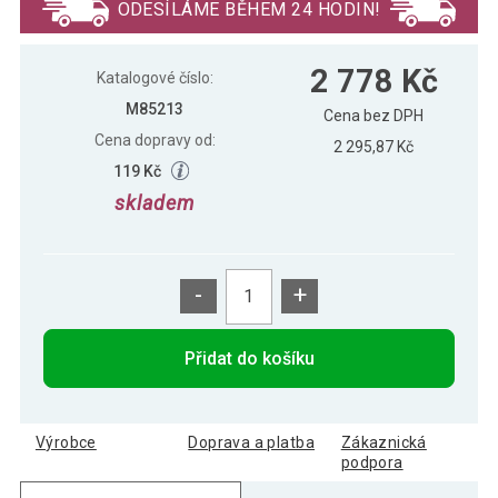
ODESÍLÁME BĚHEM 24 HODIN!
2 778 Kč
Katalogové číslo:
M85213
Cena bez DPH
Cena dopravy od:
2 295,87 Kč
119 Kč
skladem
-
+
Přidat do košíku
Výrobce
Doprava a platba
Zákaznická
podpora