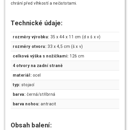
chrání před vlhkostí a nečistotami.
Technické údaje:
rozměry výrobku:
35 x 44 x 11 cm (d x š x v)
rozměry otvoru:
33 x 4,5 cm (š x v)
celková výška s nožičkami:
126 cm
4 otvory na zadní straně
materiál:
ocel
typ:
stojací
barva:
černá/stříbrná
barva nohou:
antracit
Obsah balení: