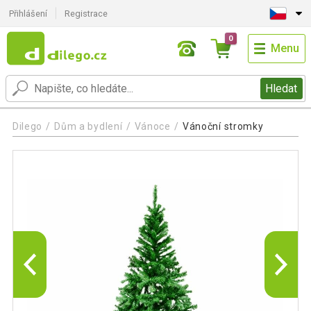
Přihlášení
Registrace
0
Menu
Hledat
Dilego
Dům a bydlení
Vánoce
Vánoční stromky