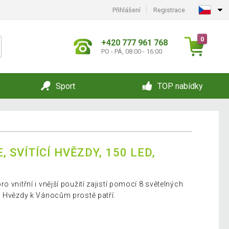
Přihlášení
Registrace
0
+420 777 961 768
PO - PÁ, 08:00 - 16:00
Sport
TOP nabídky
 SVÍTÍCÍ HVĚZDY, 150 LED,
 vnitřní i vnější použití zajistí pomocí 8 světelných
. Hvězdy k Vánocům prostě patří.