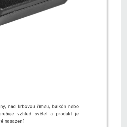
ěny, nad krbovou římsu, balkón nebo
narušuje vzhled světel a produkt je
vé nasazení.