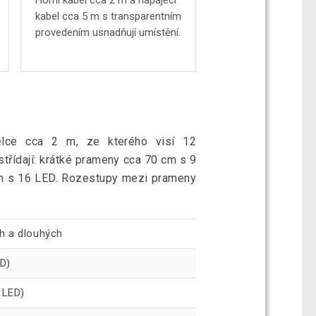
Horní kabel cca 2 m a napájecí
kabel cca 5 m s transparentním
provedením usnadňují umístění.
lce cca 2 m, ze kterého visí 12
třídají: krátké prameny cca 70 cm s 9
m s 16 LED. Rozestupy mezi prameny
h a dlouhých
D)
 LED)