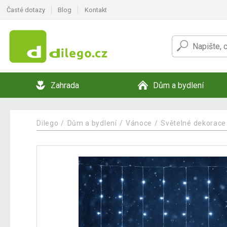
Časté dotazy
Blog
Kontakt
Zahrada
Dům a bydlení
Dilego
Dům a bydlení
Vánoce
Světelné dekorace