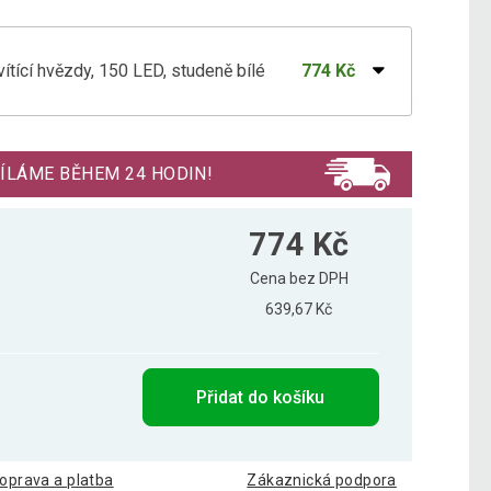
ítící hvězdy, 150 LED, studeně bílé
774 Kč
ítící hvězdy, 61 LED, studeně bílé
543 Kč
ÍLÁME BĚHEM 24 HODIN!
ěz hvězdy 150 LED, teplá bílá, 8 funkcí
784 Kč
774 Kč
Cena bez DPH
639,67 Kč
Přidat do košíku
oprava a platba
Zákaznická podpora