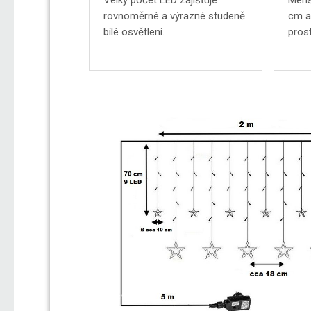
Velký počet LED zajišťuje
Menš
rovnoměrné a výrazné studeně
cm a
bílé osvětlení.
prost