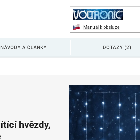
Manuál k obsluze
NÁVODY A ČLÁNKY
DOTAZY (2)
tící hvězdy,
é