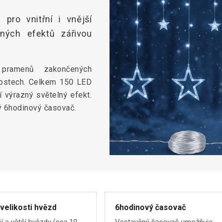
pro vnitřní i vnější
lných efektů zářivou
pramenů zakončených
kostech. Celkem 150 LED
 výrazný světelný efekt.
ý 6hodinový časovač.
velikosti hvězd
6hodinový časovač