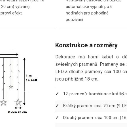
í a větší hvězdy (cca 10
Vestavěný časovač umožňuje
 20 cm) vytvářejí
automatické vypnutí po 6
orový efekt.
hodinách pro pohodlné
používání.
Konstrukce a rozměry
Dekorace má horní kabel o dé
světelných pramenů. Prameny se s
LED a dlouhé prameny cca 100 c
jsou přibližně 18 cm.
12 pramenů: kombinace krátkýc
Krátký pramen: cca 70 cm (9 LE
Dlouhý pramen: cca 100 cm (16