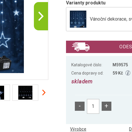
Varianty produktu
Vánoční dekorace, sv
Vánoční dekorace, sv
ODES
Vánoční světelný řet
Katalogové číslo:
M59575
Cena dopravy od:
59 Kč
skladem
-
+
Výrobce
D