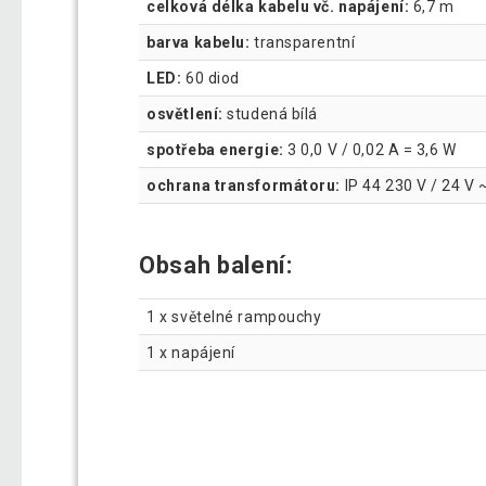
celková délka kabelu vč. napájení:
6,7 m
barva kabelu:
transparentní
LED:
60 diod
osvětlení:
studená bílá
spotřeba energie:
3 0,0 V / 0,02 A = 3,6 W
ochrana transformátoru:
IP 44 230 V / 24 V 
Obsah balení:
1 x světelné rampouchy
1 x napájení