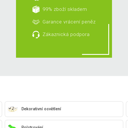
99% zboží skladem
Garance vrácení peněz
Zákaznická podpora
Dekorativní osvětlení
Polstrování