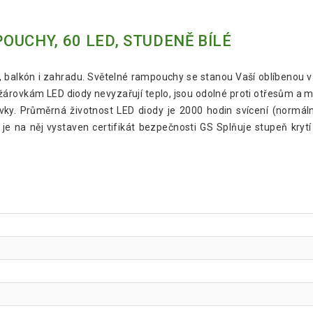
UCHY, 60 LED, STUDENĚ BÍLÉ
, balkón i zahradu. Světelné rampouchy se stanou Vaší oblíbenou v
žárovkám LED diody nevyzařují teplo, jsou odolné proti otřesům a m
ovky. Průměrná životnost LED diody je 2000 hodin svícení (normál
je na něj vystaven certifikát bezpečnosti GS Splňuje stupeň krytí I