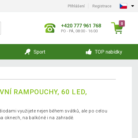
Přihlášení
Registrace
0
+420 777 961 768
PO - PÁ, 08:00 - 16:00
Sport
TOP nabídky
VNÍ RAMPOUCHY, 60 LED,
diodami využijete nejen během svátků, ale po celou
 oknech, na balkóně i na zahradě.