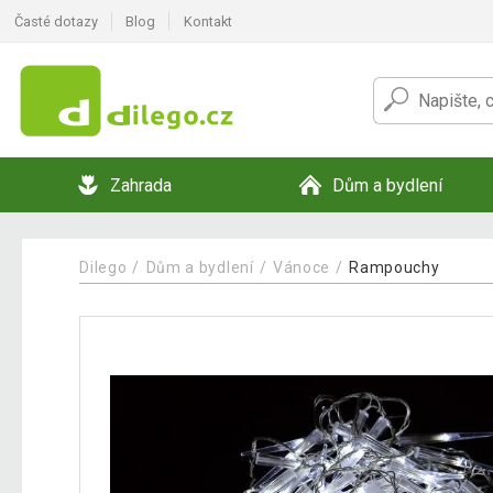
Časté dotazy
Blog
Kontakt
Zahrada
Dům a bydlení
Dilego
Dům a bydlení
Vánoce
Rampouchy