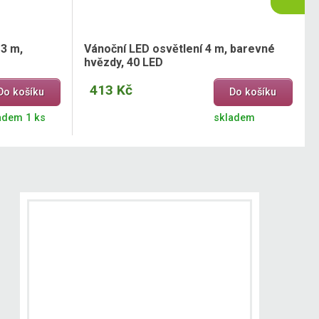
3 m,
Vánoční LED osvětlení 4 m, barevné
hvězdy, 40 LED
413 Kč
Do košíku
Do košíku
adem 1 ks
skladem