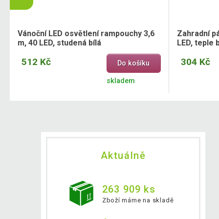
Vánoční LED osvětlení rampouchy 3,6
Zahradní pá
m, 40 LED, studená bílá
LED, teple b
512 Kč
304 Kč
Do košíku
skladem
Aktuálně
263 909 ks
Zboží máme na skladě