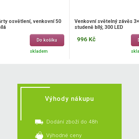
rty osvětlení, venkovní 50
Venkovní světelný závěs 3×
ílá
studeně bílý, 300 LED
996 Kč
Do košíku
skladem
skl
Výhody nákupu
Dodání zboží do 48h
Výhodné ceny