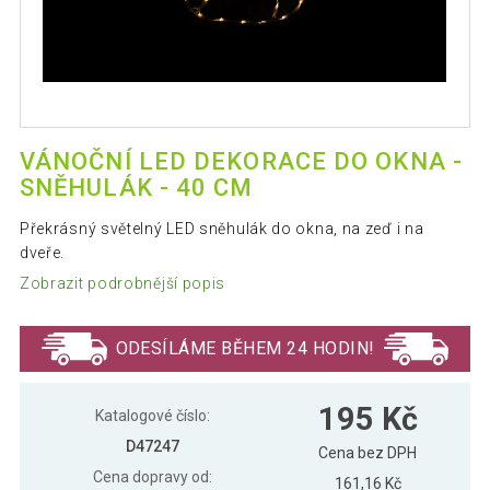
VÁNOČNÍ LED DEKORACE DO OKNA -
SNĚHULÁK - 40 CM
Překrásný světelný LED sněhulák do okna, na zeď i na
dveře.
Zobrazit podrobnější popis
ODESÍLÁME BĚHEM 24 HODIN!
195 Kč
Katalogové číslo:
D47247
Cena bez DPH
Cena dopravy od:
161,16 Kč