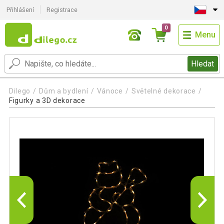
Přihlášení
Registrace
0
Menu
Hledat
Dilego
Dům a bydlení
Vánoce
Světelné dekorace
Figurky a 3D dekorace