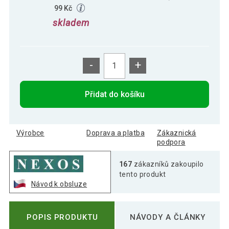
99 Kč
skladem
-
+
Přidat do košíku
Výrobce
Doprava a platba
Zákaznická
podpora
167
zákazníků zakoupilo
tento produkt
Návod k obsluze
POPIS PRODUKTU
NÁVODY A ČLÁNKY