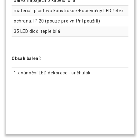
barva napájecího kabelu: bílá
materiál: plastová konstrukce + upevněný LED řetěz
ochrana: IP 20 (pouze pro vnitřní použití)
35 LED diod: teple bílá
Obsah balení:
1 x vánoční LED dekorace - sněhulák