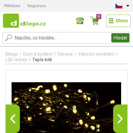
Přihlášení
Registrace
0
Menu
Hledat
Dilego
Dům a bydlení
Vánoce
Vánoční osvětlení
LED řetězy
Teple bílé