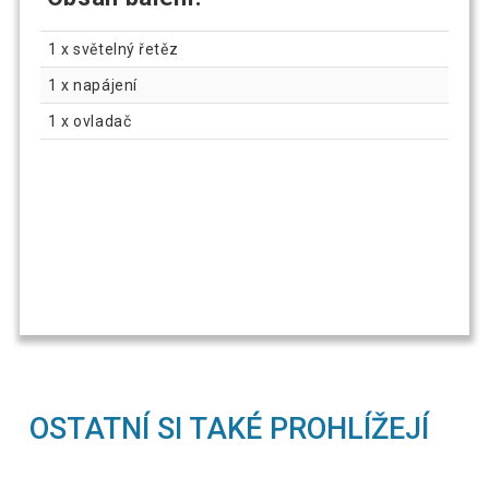
1 x světelný řetěz
1 x napájení
1 x ovladač
OSTATNÍ SI TAKÉ PROHLÍŽEJÍ