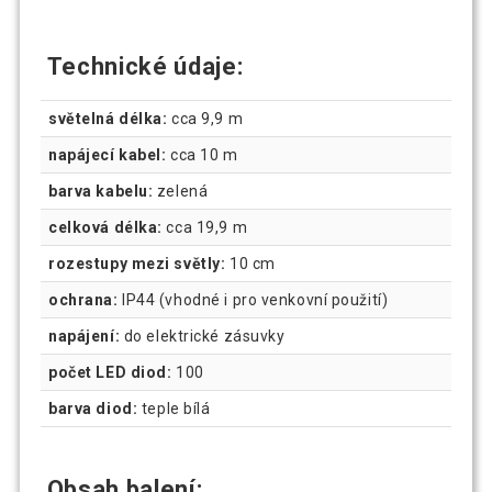
Technické údaje:
světelná délka:
cca 9,9 m
napájecí kabel:
cca 10 m
barva kabelu:
zelená
celková délka:
cca 19,9 m
rozestupy mezi světly:
10 cm
ochrana:
IP44 (vhodné i pro venkovní použití)
napájení:
do elektrické zásuvky
počet LED diod:
100
barva diod:
teple bílá
Obsah balení: