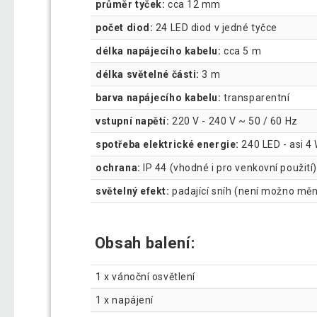
průměr tyček:
cca 12 mm
počet diod:
24 LED diod v jedné tyčce
délka napájecího kabelu:
cca 5 m
délka světelné části:
3 m
barva napájecího kabelu:
transparentní
vstupní napětí:
220 V - 240 V ~ 50 / 60 Hz
spotřeba elektrické energie:
240 LED - asi 4
ochrana:
IP 44 (vhodné i pro venkovní použití)
světelný efekt:
padající sníh (není možno měn
Obsah balení:
1 x vánoční osvětlení
1 x napájení