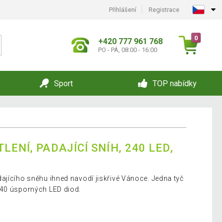
Přihlášení
Registrace
0
+420 777 961 768
PO - PÁ, 08:00 - 16:00
Sport
TOP nabídky
LENÍ, PADAJÍCÍ SNÍH, 240 LED,
ajícího sněhu ihned navodí jiskřivé Vánoce. Jedna tyč
240 úsporných LED diod.