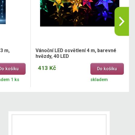
3 m,
Vánoční LED osvětlení 4 m, barevné
hvězdy, 40 LED
413 Kč
Do košíku
Do košíku
adem 1 ks
skladem