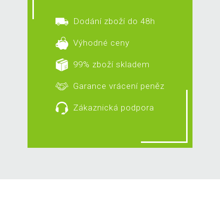
Dodání zboží do 48h
Výhodné ceny
99% zboží skladem
Garance vrácení peněz
Zákaznická podpora