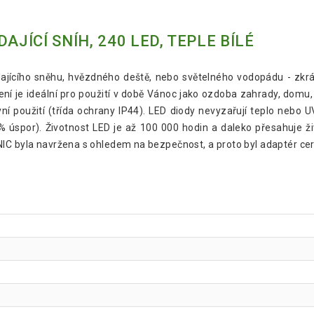
AJÍCÍ SNÍH, 240 LED, TEPLE BÍLÉ
dajícího sněhu, hvězdného deště, nebo světelného vodopádu - zkr
ní je ideální pro použití v době Vánoc jako ozdoba zahrady, domu
ní použití (třída ochrany IP44). LED diody nevyzařují teplo nebo U
 úspor). Životnost LED je až 100 000 hodin a daleko přesahuje živ
IC byla navržena s ohledem na bezpečnost, a proto byl adaptér cer