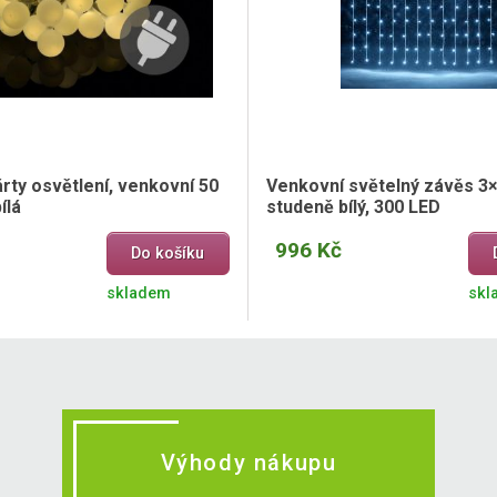
rty osvětlení, venkovní 50
Venkovní světelný závěs 3×
ílá
studeně bílý, 300 LED
996 Kč
Do košíku
skladem
skl
Výhody nákupu