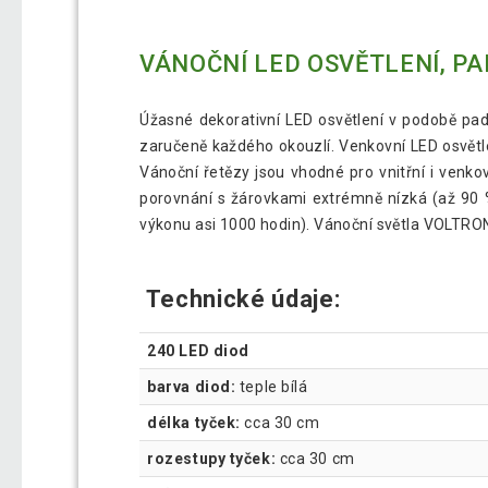
VÁNOČNÍ LED OSVĚTLENÍ, PAD
Úžasné dekorativní LED osvětlení v podobě pa
zaručeně každého okouzlí. Venkovní LED osvětle
Vánoční řetězy jsou vhodné pro vnitřní i venkov
porovnání s žárovkami extrémně nízká (až 90 %
výkonu asi 1000 hodin). Vánoční světla VOLTRON
Technické údaje:
240 LED diod
barva diod:
teple bílá
délka tyček:
cca 30 cm
rozestupy tyček:
cca 30 cm