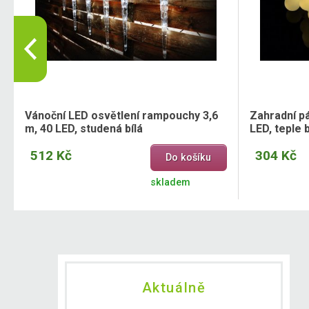
Vánoční LED osvětlení rampouchy 3,6
Zahradní pá
m, 40 LED, studená bílá
LED, teple b
512 Kč
304 Kč
Do košíku
skladem
Aktuálně