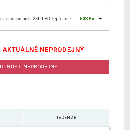
, padající sníh, 240 LED, teple bílé
508 Kč
chy 180 LED studená bílá, IP44
865 Kč
E AKTUÁLNĚ NEPRODEJNÝ
í padající sníh, 180 LED, barevné
865 Kč
UPNOST: NEPRODEJNÝ
, padající sníh, 480 LED, teple bílé
623 Kč
RECENZE