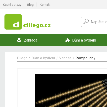
Časté dotazy
Blog
Kontakt
Zahrada
Dům a bydlení
Dilego
Dům a bydlení
Vánoce
Rampouchy