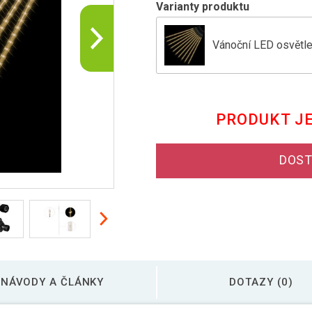
Varianty produktu
Vánoční LED osvětlení
LED světelné rampou
PRODUKT J
Vánoční LED osvětlen
DOST
Vánoční LED osvětlení
NÁVODY A ČLÁNKY
DOTAZY (0)