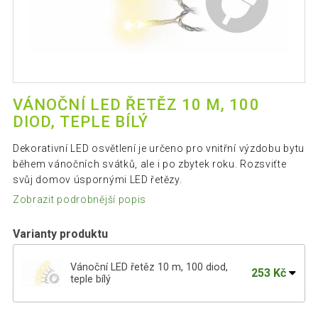
VÁNOČNÍ LED ŘETĚZ 10 M, 100
DIOD, TEPLE BÍLÝ
Dekorativní LED osvětlení je určeno pro vnitřní výzdobu bytu
během vánočních svátků, ale i po zbytek roku. Rozsviťte
svůj domov úspornými LED řetězy.
Zobrazit podrobnější popis
Varianty produktu
Vánoční LED řetěz 10 m, 100 diod,
253 Kč
teple bílý
Vánoční LED osvětlení 5 m, teple bílé, 50