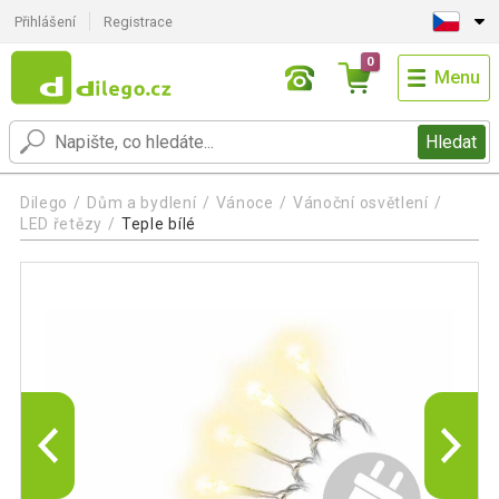
Přihlášení
Registrace
0
Menu
Hledat
Dilego
Dům a bydlení
Vánoce
Vánoční osvětlení
LED řetězy
Teple bílé