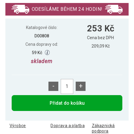
204 Kč
diod
ODESÍLÁME BĚHEM 24 HODIN!
Vánoční LED řetěz 18 m, 200 LED, teple
375 Kč
253 Kč
bílý
Katalogové číslo:
D00808
Cena bez DPH
Cena dopravy od:
209,09 Kč
59 Kč
skladem
-
+
Přidat do košíku
Výrobce
Doprava a platba
Zákaznická
podpora