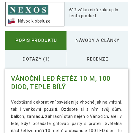
612
zákazníků zakoupilo
tento produkt
Návod k obsluze
POPIS PRODUKTU
NÁVODY A ČLÁNKY
DOTAZY (1)
RECENZE
VÁNOČNÍ LED ŘETĚZ 10 M, 100
DIOD, TEPLE BÍLÝ
Vodotěsné dekorativní osvětlení je vhodné jak na vnitřní,
tak i venkovní použití. Ozdobte si s ním svůj dům,
balkon, zahradu, zahradní stan nejen o Vánocích, ale i v
létě, když pořádáte grilovací párty s přáteli. Světelná
část řetězu měří 10 metrů a obsahuje 100 LED diod. To