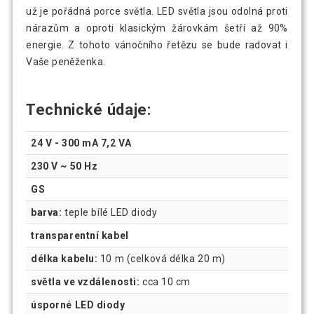
už je pořádná porce světla. LED světla jsou odolná proti
nárazům a oproti klasickým žárovkám šetří až 90%
energie. Z tohoto vánočního řetězu se bude radovat i
Vaše peněženka.
Technické údaje:
24 V - 300 mA 7,2 VA
230 V ~ 50 Hz
GS
barva:
teple bílé LED diody
transparentní kabel
délka kabelu:
10 m (celková délka 20 m)
světla ve vzdálenosti:
cca 10 cm
úsporné LED diody