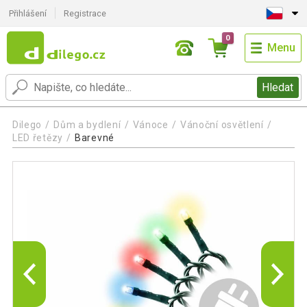
Přihlášení
Registrace
0
Menu
Hledat
Dilego
Dům a bydlení
Vánoce
Vánoční osvětlení
LED řetězy
Barevné