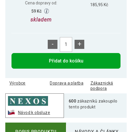
Cena dopravy od:
185,95 Kč
59 Kč
skladem
-
+
Přidat do košíku
Výrobce
Doprava a platba
Zákaznická
podpora
600
zákazníků zakoupilo
tento produkt
Návod k obsluze
POPIS PRODUKTU
NÁVODY A ČLÁNKY