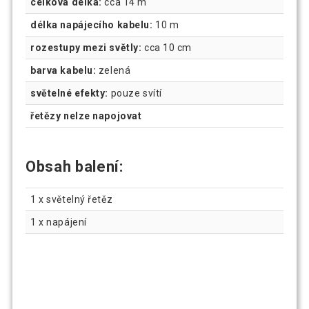
celková délka:
cca 14 m
délka napájecího kabelu:
10 m
rozestupy mezi světly:
cca 10 cm
barva kabelu:
zelená
světelné efekty:
pouze svítí
řetězy nelze napojovat
Obsah balení:
1 x světelný řetěz
1 x napájení