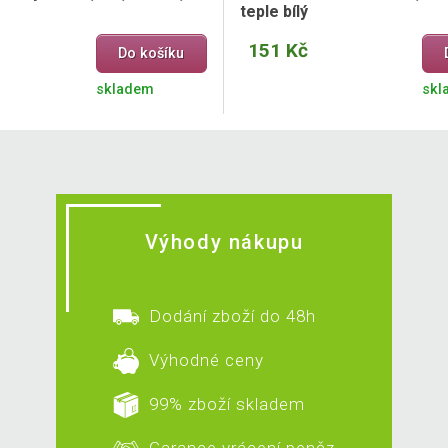
teple bílý
151 Kč
Do košíku
skladem
skl
Výhody nákupu
Dodání zboží do 48h
Výhodné ceny
99% zboží skladem
Garance vrácení peněz