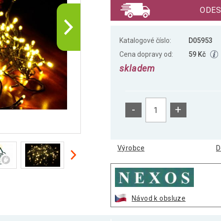
ODES
Katalogové číslo:
D05953
Cena dopravy od:
59 Kč
skladem
-
+
Výrobce
D
Návod k obsluze