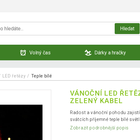
Hledat
Volný čas
Dárky a hračky
LED řetězy
Teple bílé
VÁNOČNÍ LED ŘETĚZ 
ZELENÝ KABEL
Radost a vánoční pohodu zajistí 
svátcích příjemné teple bílé svět
Zobrazit podrobnější popis