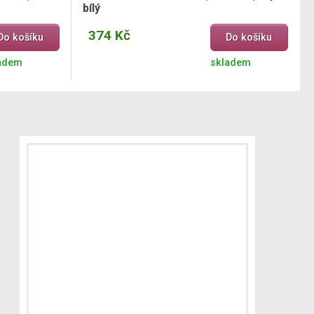
bílý
374 Kč
Do košíku
Do košíku
adem
skladem