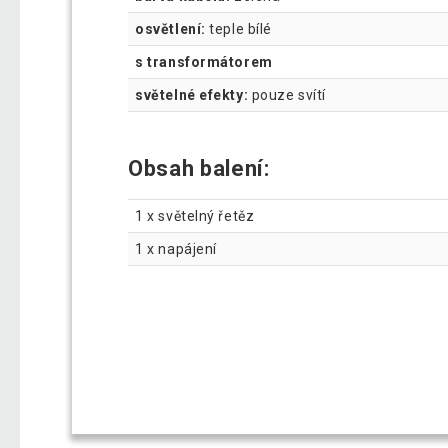
osvětlení:
teple bílé
s transformátorem
světelné efekty:
pouze svítí
Obsah balení:
1 x světelný řetěz
1 x napájení