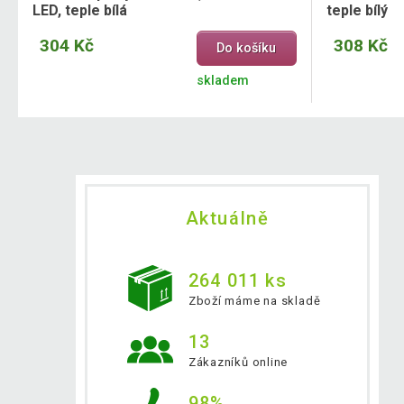
LED, teple bílá
teple bílý
304 Kč
308 Kč
Do košíku
skladem
Aktuálně
264 011 ks
Zboží máme na skladě
13
Zákazníků online
98%