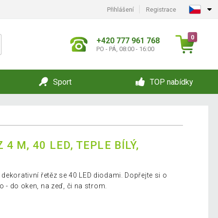
Přihlášení
Registrace
0
+420 777 961 768
PO - PÁ, 08:00 - 16:00
Sport
TOP nabídky
4 M, 40 LED, TEPLE BÍLÝ,
dekorativní řetěz se 40 LED diodami. Dopřejte si o
lo - do oken, na zeď, či na strom.