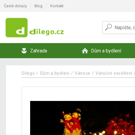
Časté dotazy
Blog
Kontakt
Zahrada
Dům a bydlení
Dilego
Dům a bydlení
Vánoce
Vánoční osvětlení