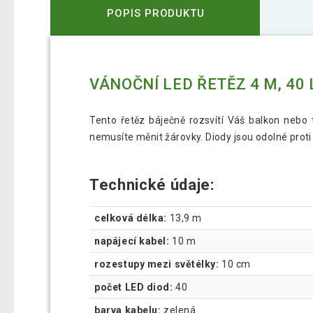
POPIS PRODUKTU
VÁNOČNÍ LED ŘETĚZ 4 M, 40 
Tento řetěz báječně rozsvítí Váš balkon nebo 
nemusíte měnit žárovky. Diody jsou odolné proti
Technické údaje:
celková délka:
13,9 m
napájecí kabel:
10 m
rozestupy mezi světélky:
10 cm
počet LED diod:
40
barva kabelu:
zelená