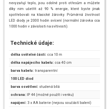
nevyzařují teplo, jsou odolné proti otřesům a můžete
díky nim ušetřit až 90 % energie, které byste jinak
spotřebovali na klasické žárovky. Průměrná životnost
LED diody je 2000 hodin svícení (normální žárovka cca
1000 hodin v závislosti na svítivosti).
Technické údaje:
délka světelné části:
cca 10 m
délka napájecího kabelu:
cca 40 cm
barva kabelu:
transparentní
100 LED diod
barva osvětlení:
studená bílá
ochrana:
IP 44 (možné použít i venku)
napájení:
3 x AA baterie (nejsou součástí balení)