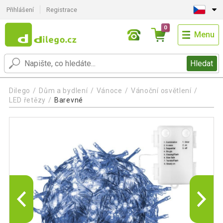
Přihlášení
Registrace
0
Menu
Hledat
Dilego
Dům a bydlení
Vánoce
Vánoční osvětlení
LED řetězy
Barevné