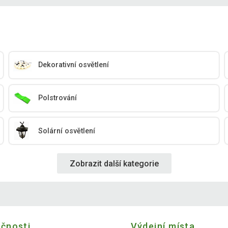
Dekorativní osvětlení
Polstrování
Solární osvětlení
Zobrazit další kategorie
ečnosti
Výdejní místa