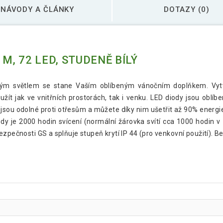
NÁVODY A ČLÁNKY
DOTAZY (0)
M, 72 LED, STUDENĚ BÍLÝ
ílým světlem se stane Vaším oblíbeným vánočním doplňkem. Vyt
t jak ve vnitřních prostorách, tak i venku. LED diody jsou oblíb
jsou odolné proti otřesům a můžete díky nim ušetřit až 90% energie
y je 2000 hodin svícení (normální žárovka svítí cca 1000 hodin v zá
zpečnosti GS a splňuje stupeň krytí IP 44 (pro venkovní použití). Bez