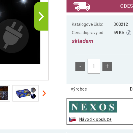
ODES
Katalogové číslo:
D00212
Cena dopravy od:
59 Kč
skladem
-
+
Výrobce
D
Návod k obsluze