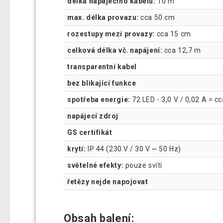
délka napájecího kabelu:
10 m
max. délka provazu:
cca 50 cm
rozestupy mezi provazy:
cca 15 cm
celková délka vč. napájení:
cca 12,7 m
transparentní kabel
bez blikající funkce
spotřeba energie:
72 LED - 3,0 V / 0,02 A = c
napájecí zdroj
GS certifikát
krytí:
IP 44 (230 V / 30 V ~ 50 Hz)
světelné efekty:
pouze svítí
řetězy nejde napojovat
Obsah balení: