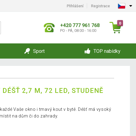
Přihlášení
Registrace
0
+420 777 961 768
PO - PÁ, 08:00 - 16:00
Sport
TOP nabídky
DÉŠŤ 2,7 M, 72 LED, STUDENĚ
í každé Vaše okno i tmavý kout v bytě. Déšť má vysoký
místit na dům či do zahrady.