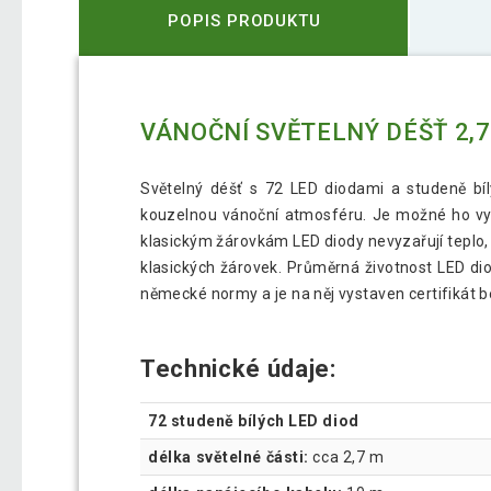
POPIS PRODUKTU
VÁNOČNÍ SVĚTELNÝ DÉŠŤ 2,7 
Světelný déšť s 72 LED diodami a studeně b
kouzelnou vánoční atmosféru. Je možné ho využí
klasickým žárovkám LED diody nevyzařují teplo, 
klasických žárovek. Průměrná životnost LED diod
německé normy a je na něj vystaven certifikát be
Technické údaje:
72 studeně bílých LED diod
délka světelné části:
cca 2,7 m