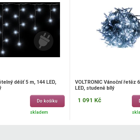
telný déšť 5 m, 144 LED,
VOLTRONIC Vánoční řetěz 6
ý
LED, studeně bílý
1 091 Kč
Do košíku
skladem
skl