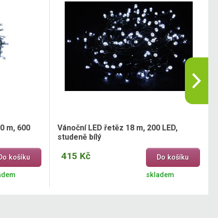
0 m, 600
Vánoční LED řetěz 18 m, 200 LED,
studeně bílý
415 Kč
Do košíku
Do košíku
adem
skladem