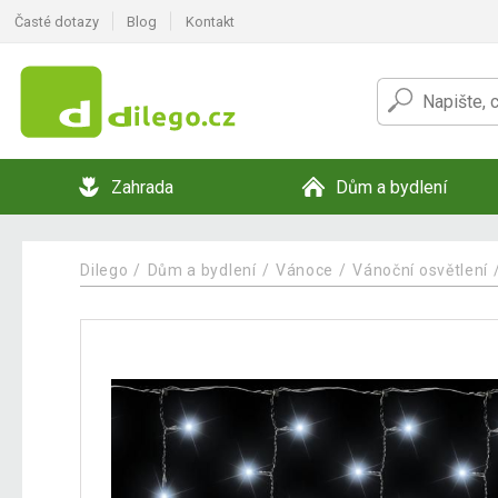
Časté dotazy
Blog
Kontakt
Zahrada
Dům a bydlení
Dilego
Dům a bydlení
Vánoce
Vánoční osvětlení