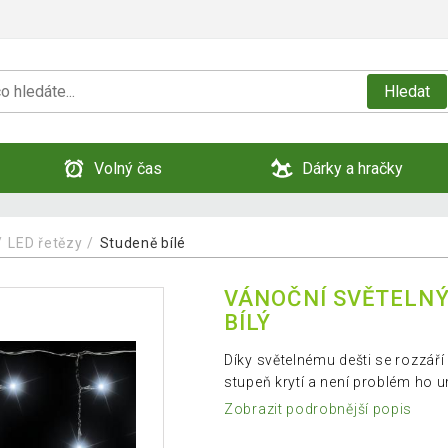
Hledat
Volný čas
Dárky a hračky
LED řetězy
Studeně bílé
VÁNOČNÍ SVĚTELNÝ 
BÍLÝ
Díky světelnému dešti se rozzář
stupeň krytí a není problém ho u
Zobrazit podrobnější popis