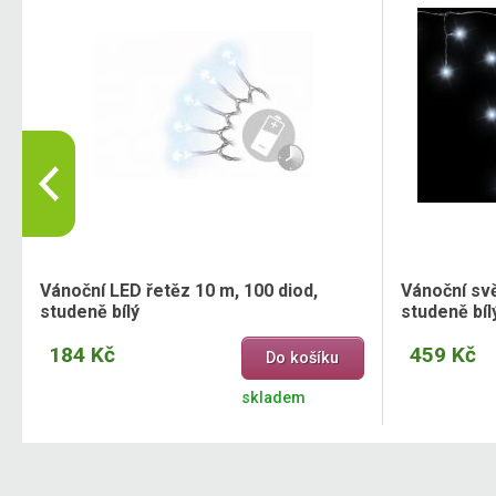
Vánoční LED řetěz 10 m, 100 diod,
Vánoční svě
studeně bílý
studeně bíl
184 Kč
459 Kč
Do košíku
skladem