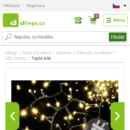
Přihlášení
Registrace
0
Menu
Hledat
Dilego
Dům a bydlení
Vánoce
Vánoční osvětlení
LED řetězy
Teple bílé