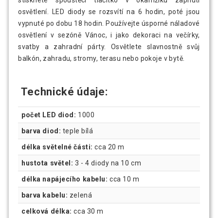
osvětlení. LED diody se rozsvítí na 6 hodin, poté jsou
vypnuté po dobu 18 hodin. Používejte úsporné náladové
osvětlení v sezóně Vánoc, i jako dekoraci na večírky,
svatby a zahradní párty. Osvětlete slavnostně svůj
balkón, zahradu, stromy, terasu nebo pokoje v bytě.
Technické údaje:
počet LED diod:
1000
barva diod:
teple bílá
délka světelné části:
cca 20 m
hustota světel:
3 - 4 diody na 10 cm
délka napájecího kabelu:
cca 10 m
barva kabelu:
zelená
celková délka:
cca 30 m