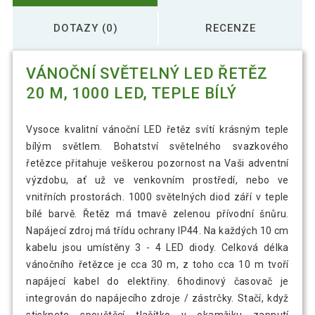
DOTAZY (0)
RECENZE
VÁNOČNÍ SVĚTELNÝ LED ŘETĚZ
20 M, 1000 LED, TEPLE BÍLÝ
Vysoce kvalitní vánoční LED řetěz svítí krásným teple
bílým světlem. Bohatství světelného svazkového
řetězce přitahuje veškerou pozornost na Vaši adventní
výzdobu, ať už ve venkovním prostředí, nebo ve
vnitřních prostorách. 1000 světelných diod září v teple
bílé barvě. Řetěz má tmavě zelenou přívodní šnůru.
Napájecí zdroj má třídu ochrany IP44. Na každých 10 cm
kabelu jsou umístěny 3 - 4 LED diody. Celková délka
vánočního řetězce je cca 30 m, z toho cca 10 m tvoří
napájecí kabel do elektřiny. 6hodinový časovač je
integrován do napájecího zdroje / zástrčky. Stačí, když
stisknete spouštěcí tlačítko v okamžiku zapnutí