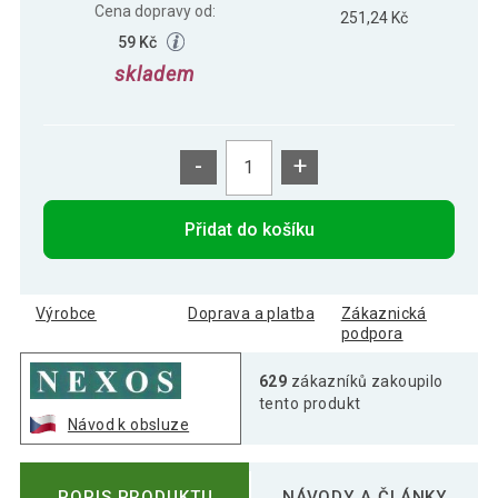
Cena dopravy od:
251,24 Kč
59 Kč
skladem
-
+
Přidat do košíku
Výrobce
Doprava a platba
Zákaznická
podpora
629
zákazníků zakoupilo
tento produkt
Návod k obsluze
POPIS PRODUKTU
NÁVODY A ČLÁNKY