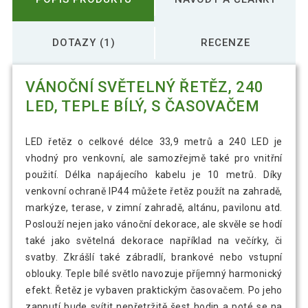
DOTAZY (1)
RECENZE
VÁNOČNÍ SVĚTELNÝ ŘETĚZ, 240
LED, TEPLE BÍLÝ, S ČASOVAČEM
LED řetěz o celkové délce 33,9 metrů a 240 LED je
vhodný pro venkovní, ale samozřejmě také pro vnitřní
použití. Délka napájecího kabelu je 10 metrů. Díky
venkovní ochraně IP44 můžete řetěz použít na zahradě,
markýze, terase, v zimní zahradě, altánu, pavilonu atd.
Poslouží nejen jako vánoční dekorace, ale skvěle se hodí
také jako světelná dekorace například na večírky, či
svatby. Zkrášlí také zábradlí, brankové nebo vstupní
oblouky. Teple bílé světlo navozuje příjemný harmonický
efekt. Řetěz je vybaven praktickým časovačem. Po jeho
zapnutí bude svítit nepřetržitě šest hodin a poté se na