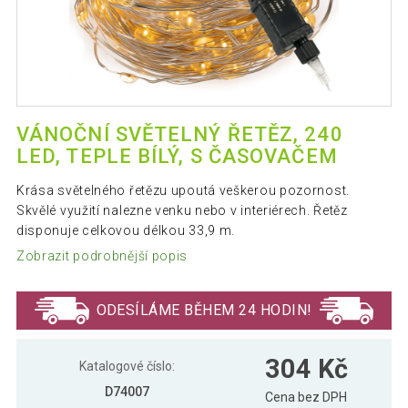
VÁNOČNÍ SVĚTELNÝ ŘETĚZ, 240
LED, TEPLE BÍLÝ, S ČASOVAČEM
Krása světelného řetězu upoutá veškerou pozornost.
Skvělé využití nalezne venku nebo v interiérech. Řetěz
disponuje celkovou délkou 33,9 m.
Zobrazit podrobnější popis
ODESÍLÁME BĚHEM 24 HODIN!
304 Kč
Katalogové číslo:
D74007
Cena bez DPH