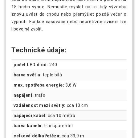
18 hodin vypne. Nemusíte myslet na to, kdy výzdobu
znovu uvést do chodu nebo přemýšlet pozdě večer o
vypnutí. Funkce časovače nebo nepřetržité svícení lze
libovolně zvolit.
Technické údaje:
počet LED diod:
240
barva světla:
teple bílá
max. spotřeba energie:
3,6 W
napájení:
trafo
vzdálenost mezi světly:
cca 10 cm
napájecí kabel:
cca 10 metrů
barva kabelu:
transparentní
celková délka řetězu:
cca 33,9 m