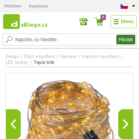
Přihlášení
Registrace
0
Menu
Hledat
Dilego
Dům a bydlení
Vánoce
Vánoční osvětlení
LED řetězy
Teple bílé