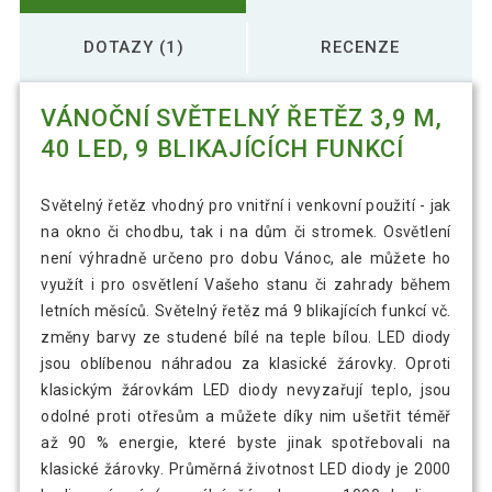
DOTAZY (1)
RECENZE
VÁNOČNÍ SVĚTELNÝ ŘETĚZ 3,9 M,
40 LED, 9 BLIKAJÍCÍCH FUNKCÍ
Světelný řetěz vhodný pro vnitřní i venkovní použití - jak
na okno či chodbu, tak i na dům či stromek. Osvětlení
není výhradně určeno pro dobu Vánoc, ale můžete ho
využít i pro osvětlení Vašeho stanu či zahrady během
letních měsíců. Světelný řetěz má 9 blikajících funkcí vč.
změny barvy ze studené bílé na teple bílou. LED diody
jsou oblíbenou náhradou za klasické žárovky. Oproti
klasickým žárovkám LED diody nevyzařují teplo, jsou
odolné proti otřesům a můžete díky nim ušetřit téměř
až 90 % energie, které byste jinak spotřebovali na
klasické žárovky. Průměrná životnost LED diody je 2000