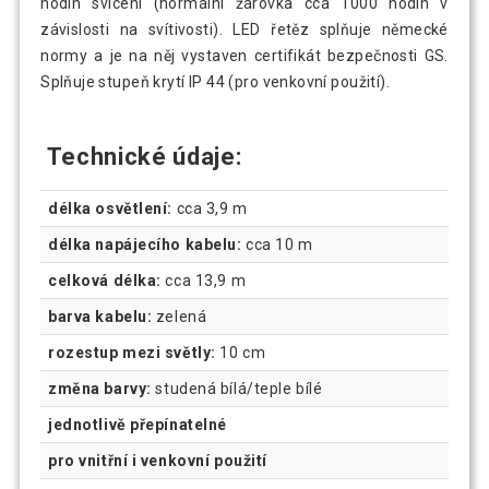
hodin svícení (normální žárovka cca 1000 hodin v
závislosti na svítivosti). LED řetěz splňuje německé
normy a je na něj vystaven certifikát bezpečnosti GS.
Splňuje stupeň krytí IP 44 (pro venkovní použití).
Technické údaje:
délka osvětlení:
cca 3,9 m
délka napájecího kabelu:
cca 10 m
celková délka:
cca 13,9 m
barva kabelu:
zelená
rozestup mezi světly:
10 cm
změna barvy:
studená bílá/teple bílé
jednotlivě přepínatelné
pro vnitřní i venkovní použití