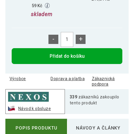
59 Kč
skladem
-
+
Přidat do košíku
Výrobce
Doprava a platba
Zákaznická
podpora
339
zákazníků zakoupilo
tento produkt
Návod k obsluze
POPIS PRODUKTU
NÁVODY A ČLÁNKY