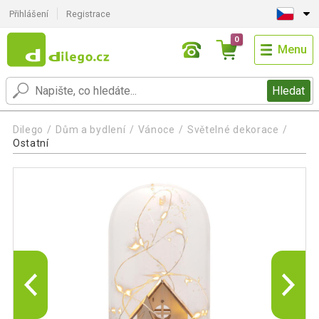
Přihlášení
Registrace
0
Menu
Hledat
Dilego
Dům a bydlení
Vánoce
Světelné dekorace
Ostatní