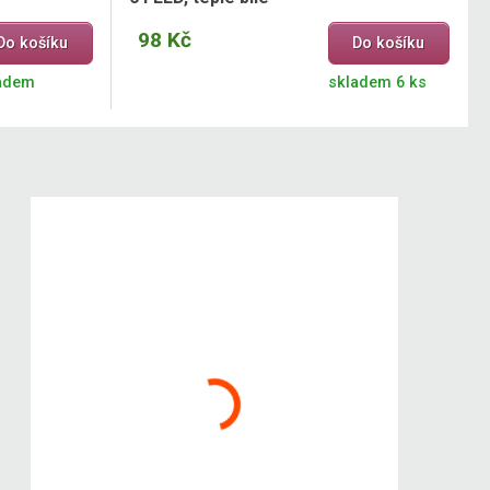
98 Kč
Do košíku
Do košíku
adem
skladem 6 ks
Dilego