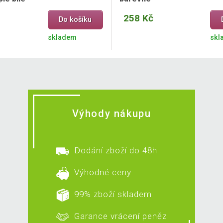
258 Kč
Do košíku
skladem
skl
Výhody nákupu
Dodání zboží do 48h
Výhodné ceny
99% zboží skladem
Garance vrácení peněz