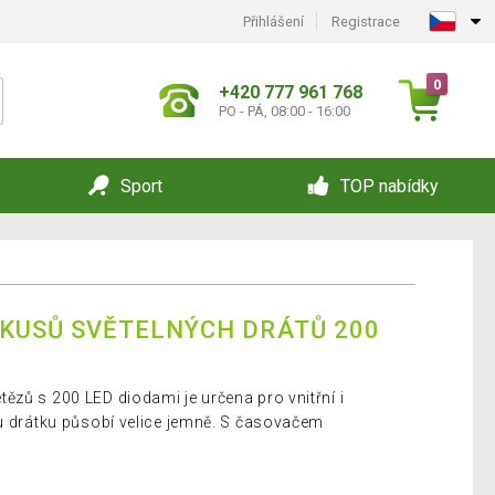
Přihlášení
Registrace
0
+420 777 961 768
PO - PÁ, 08:00 - 16:00
Sport
TOP nabídky
 KUSŮ SVĚTELNÝCH DRÁTŮ 200
ězů s 200 LED diodami je určena pro vnitřní i
mu drátku působí velice jemně. S časovačem