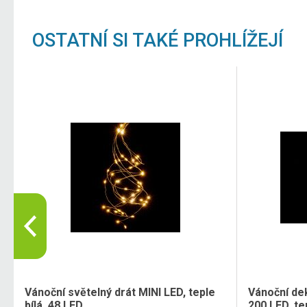
OSTATNÍ SI TAKÉ PROHLÍŽEJÍ
Vánoční světelný drát MINI LED, teple
Vánoční dek
bílá, 48 LED
200 LED, te