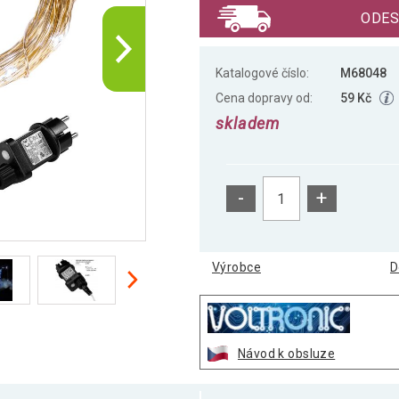
ODES
Katalogové číslo:
M68048
Cena dopravy od:
59 Kč
skladem
-
+
Výrobce
D
Návod k obsluze