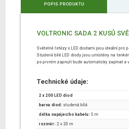
POPIS PRODUKTU
VOLTRONIC SADA 2 KUSŮ SVĚ
Světelné řetězy s LED diodami jsou ideální pro 
Studeně bílé LED diody jsou umístěny na tenkém
po prvním zapnutí bude automaticky zapínat a vy
Technické údaje:
2 x 200 LED diod
barva diod:
studená bílá
délka napájecího kabelu:
5 m
rozměr:
2 x 20 m