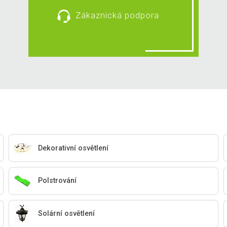
Zákaznická podpora
Dekorativní osvětlení
Polstrování
Solární osvětlení