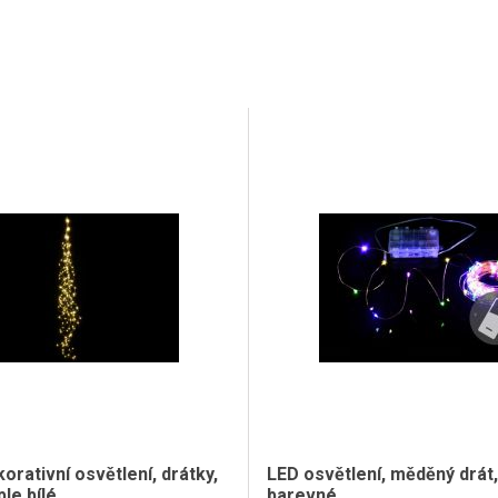
orativní osvětlení, drátky,
LED osvětlení, měděný drát,
ple bílé
barevné