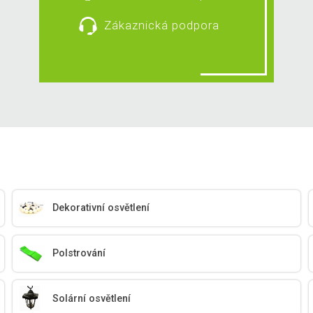
Zákaznická podpora
Dekorativní osvětlení
Polstrování
Solární osvětlení