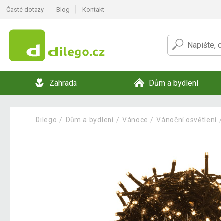
Časté dotazy
Blog
Kontakt
Zahrada
Dům a bydlení
Dilego
Dům a bydlení
Vánoce
Vánoční osvětlení