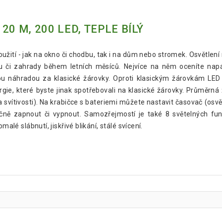
0 M, 200 LED, TEPLE BÍLÝ
použití - jak na okno či chodbu, tak i na dům nebo stromek. Osvětle
u či zahrady během letních měsíců. Nejvíce na něm oceníte napáj
u náhradou za klasické žárovky. Oproti klasickým žárovkám LED d
ie, které byste jinak spotřebovali na klasické žárovky. Průměrná 
 svítivosti). Na krabičce s bateriemi můžete nastavit časovač (osvě
učně zapnout či vypnout. Samozřejmostí je také 8 světelných fun
alé slábnutí, jiskřivé blikání, stálé svícení.