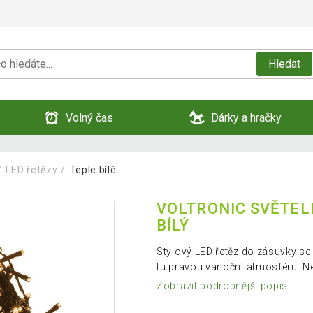
Hledat
Volný čas
Dárky a hračky
LED řetězy
Teple bílé
VOLTRONIC SVĚTELN
BÍLÝ
Stylový LED řetěz do zásuvky s
tu pravou vánoční atmosféru. Nej
Zobrazit podrobnější popis