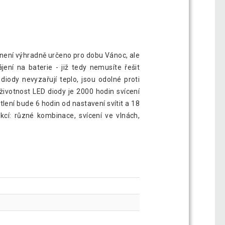
ní není výhradně určeno pro dobu Vánoc, ale
ení na baterie - již tedy nemusíte řešit
iody nevyzařují teplo, jsou odolné proti
životnost LED diody je 2000 hodin svícení
tlení bude 6 hodin od nastavení svítit a 18
kcí: různé kombinace, svícení ve vlnách,