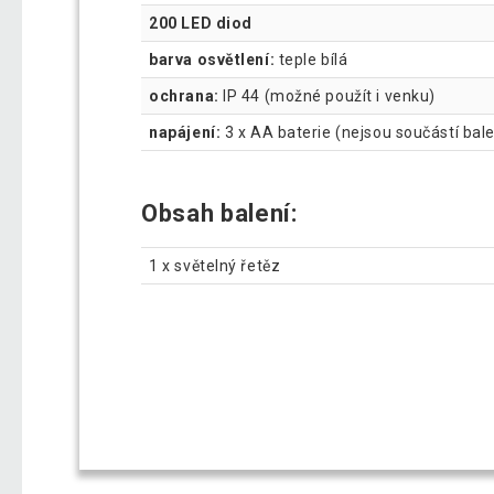
200 LED diod
barva osvětlení:
teple bílá
ochrana:
IP 44 (možné použít i venku)
napájení:
3 x AA baterie (nejsou součástí bale
Obsah balení:
1 x světelný řetěz