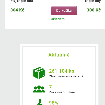
LED, teple bílá
teple bílý
304 Kč
308 Kč
Do košíku
skladem
Aktuálně
261 104 ks
Zboží máme na skladě
7
Zákazníků online
98%