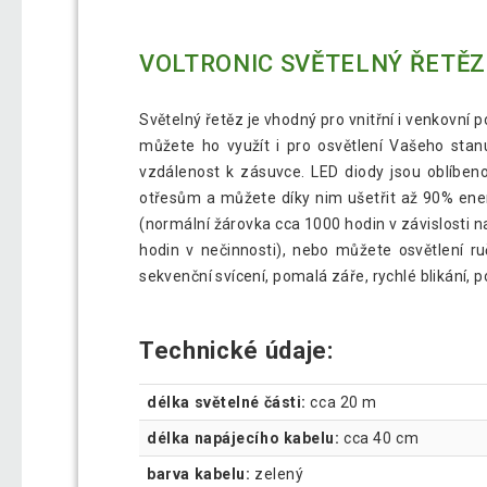
VOLTRONIC SVĚTELNÝ ŘETĚZ 2
Světelný řetěz je vhodný pro vnitřní i venkovní 
můžete ho využít i pro osvětlení Vašeho stan
vzdálenost k zásuvce. LED diody jsou oblíbeno
otřesům a můžete díky nim ušetřit až 90% energ
(normální žárovka cca 1000 hodin v závislosti na
hodin v nečinnosti), nebo můžete osvětlení r
sekvenční svícení, pomalá záře, rychlé blikání, pom
Technické údaje:
délka světelné části:
cca 20 m
délka napájecího kabelu:
cca 40 cm
barva kabelu:
zelený