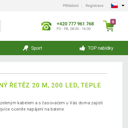
Přihlášení
Registrace
0
+420 777 961 768
PO - PÁ, 08:00 - 16:00
Sport
TOP nabídky
Ý ŘETĚZ 20 M, 200 LED, TEPLE
e zeleným kabelem a s časovačem u Vás doma zajistí
více oceníte napájení na baterie.