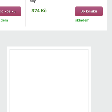
bílý
374 Kč
Do košíku
Do košíku
adem
skladem