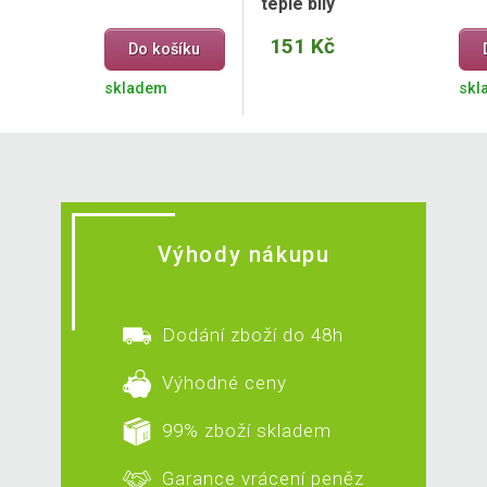
teple bílý
151 Kč
Do košíku
skladem
skl
Výhody nákupu
Dodání zboží do 48h
Výhodné ceny
99% zboží skladem
Garance vrácení peněz