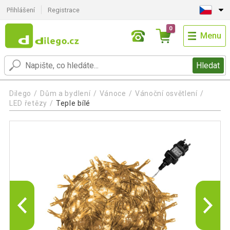
Přihlášení
Registrace
0
Menu
Hledat
Dilego
Dům a bydlení
Vánoce
Vánoční osvětlení
LED řetězy
Teple bílé