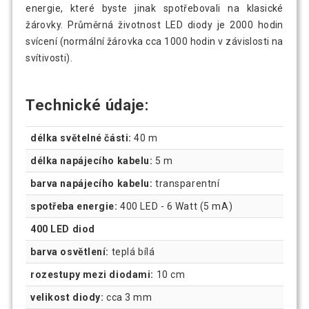
energie, které byste jinak spotřebovali na klasické
žárovky. Průměrná životnost LED diody je 2000 hodin
svícení (normální žárovka cca 1000 hodin v závislosti na
svítivosti).
Technické údaje:
délka světelné části:
40 m
délka napájecího kabelu:
5 m
barva napájecího kabelu:
transparentní
spotřeba energie:
400 LED - 6 Watt (5 mA)
400 LED diod
barva osvětlení:
teplá bílá
rozestupy mezi diodami:
10 cm
velikost diody:
cca 3 mm