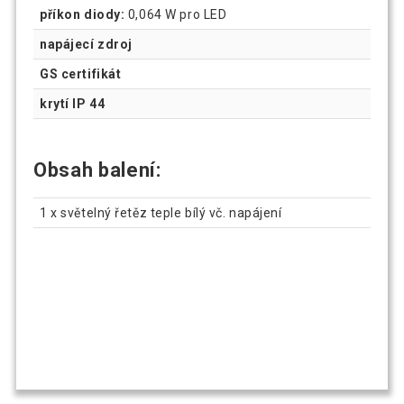
příkon diody:
0,064 W pro LED
napájecí zdroj
GS certifikát
krytí IP 44
Obsah balení:
1 x světelný řetěz teple bílý vč. napájení