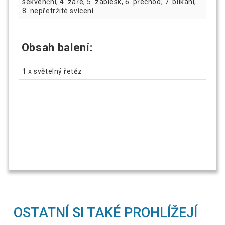
sekvenční, 4. záře, 5. záblesk, 6. přechod, 7. blikání,
8. nepřetržité svícení
Obsah balení:
1 x světelný řetěz
OSTATNÍ SI TAKÉ PROHLÍŽEJÍ