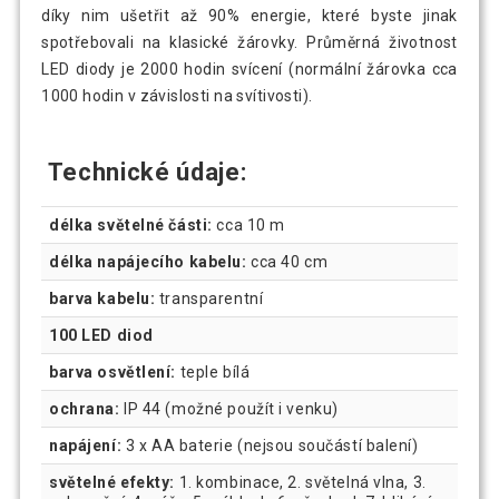
díky nim ušetřit až 90% energie, které byste jinak
spotřebovali na klasické žárovky. Průměrná životnost
LED diody je 2000 hodin svícení (normální žárovka cca
1000 hodin v závislosti na svítivosti).
Technické údaje:
délka světelné části:
cca 10 m
délka napájecího kabelu:
cca 40 cm
barva kabelu:
transparentní
100 LED diod
barva osvětlení:
teple bílá
ochrana:
IP 44 (možné použít i venku)
napájení:
3 x AA baterie (nejsou součástí balení)
světelné efekty:
1. kombinace, 2. světelná vlna, 3.