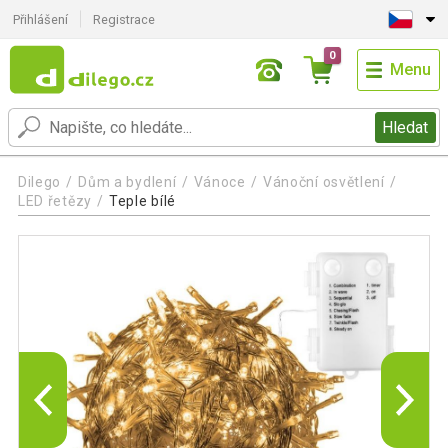
Přihlášení
Registrace
0
Menu
Hledat
Dilego
Dům a bydlení
Vánoce
Vánoční osvětlení
LED řetězy
Teple bílé