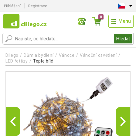
Přihlášení
Registrace
0
Menu
Hledat
Dilego
Dům a bydlení
Vánoce
Vánoční osvětlení
LED řetězy
Teple bílé