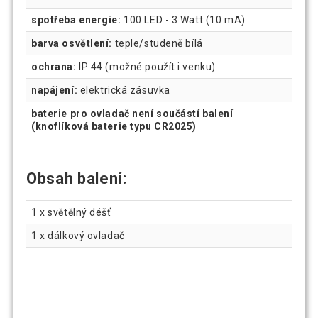
spotřeba energie:
100 LED - 3 Watt (10 mA)
barva osvětlení:
teple/studeně bílá
ochrana:
IP 44 (možné použít i venku)
napájení:
elektrická zásuvka
baterie pro ovladač není součástí balení
(knoflíková baterie typu CR2025)
Obsah balení:
1 x světělný déšť
1 x dálkový ovladač